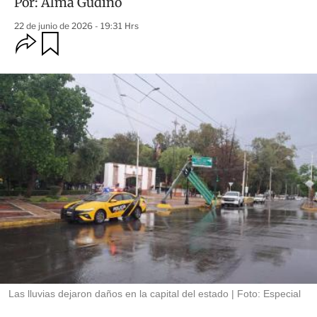
Por:
Alma Gudiño
22 de junio de 2026 - 19:31 Hrs
O
G
u
p
a
c
r
i
d
o
a
n
r
e
s
d
e
c
o
m
p
a
r
t
i
r
Las lluvias dejaron daños en la capital del estado
Foto: Especial