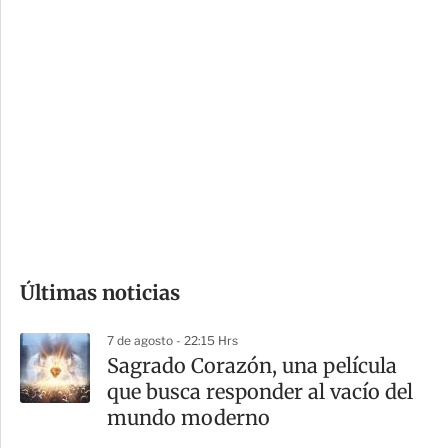
c
a
i
r
o
d
n
a
e
r
s
d
e
c
o
Últimas noticias
m
p
7 de agosto - 22:15 Hrs
a
Sagrado Corazón, una película
r
que busca responder al vacío del
t
mundo moderno
i