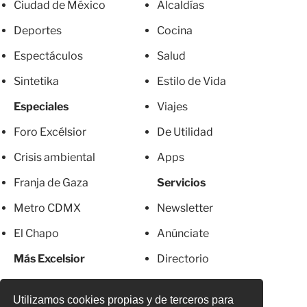
Ciudad de México
Alcaldías
Deportes
Cocina
Espectáculos
Salud
Sintetika
Estilo de Vida
Especiales
Viajes
Foro Excélsior
De Utilidad
Crisis ambiental
Apps
Franja de Gaza
Servicios
Metro CDMX
Newsletter
El Chapo
Anúnciate
Más Excelsior
Directorio
Mujeres
Suscripciones
Utilizamos cookies propias y de terceros para