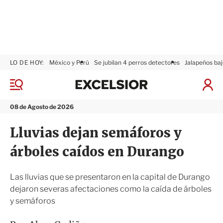
LO DE HOY:
México y Perú
Se jubilan 4 perros detectores
Jalapeños baj
E
x
M
I
c
e
n
n
e
i
08 de Agosto de 2026
ú
l
c
s
i
Lluvias dejan semáforos y
i
a
o
r
árboles caídos en Durango
r
S
e
s
Las lluvias que se presentaron en la capital de Durango
i
dejaron severas afectaciones como la caída de árboles
ó
y semáforos
n