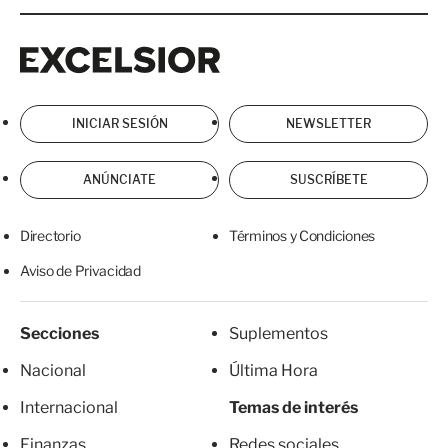
Excelsior
Excelsior
INICIAR SESIÓN
NEWSLETTER
ANÚNCIATE
SUSCRÍBETE
Directorio
Términos y Condiciones
Aviso de Privacidad
Secciones
Suplementos
Nacional
Última Hora
Internacional
Temas de interés
Finanzas
Redes sociales