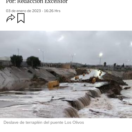
Por:
Redacción Excélsior
03 de enero de 2023 - 16:26 Hrs
O
G
u
p
a
c
r
i
d
o
a
n
r
e
s
d
e
c
o
m
p
a
r
t
i
r
Deslave de terraplén del puente Los Olivos