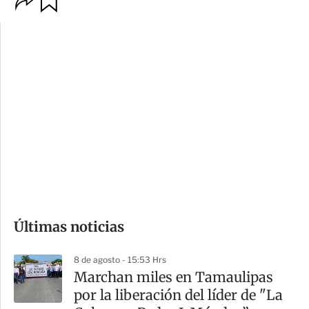
p
u
c
a
i
r
o
d
n
a
e
r
s
d
e
c
o
Últimas noticias
m
p
8 de agosto - 15:53 Hrs
a
Marchan miles en Tamaulipas
r
por la liberación del líder de "La
t