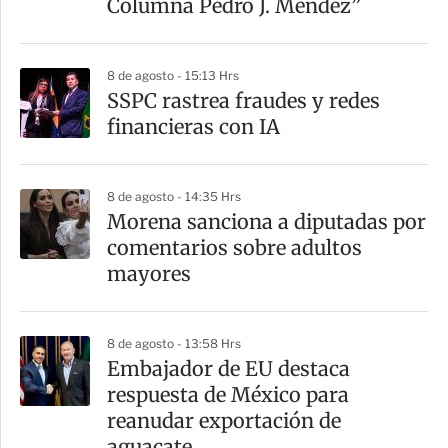
Columna Pedro J. Méndez”
i
r
8 de agosto - 15:13 Hrs
SSPC rastrea fraudes y redes
financieras con IA
8 de agosto - 14:35 Hrs
Morena sanciona a diputadas por
comentarios sobre adultos
mayores
8 de agosto - 13:58 Hrs
Embajador de EU destaca
respuesta de México para
reanudar exportación de
aguacate