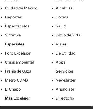
Ciudad de México
Alcaldías
Deportes
Cocina
Espectáculos
Salud
Sintetika
Estilo de Vida
Especiales
Viajes
Foro Excélsior
De Utilidad
Crisis ambiental
Apps
Franja de Gaza
Servicios
Metro CDMX
Newsletter
El Chapo
Anúnciate
Más Excelsior
Directorio
Mujeres
Suscripciones