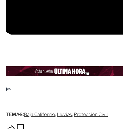
jcs
TEMAS:
Baja California
Lluvias
Protección Civil
O
G