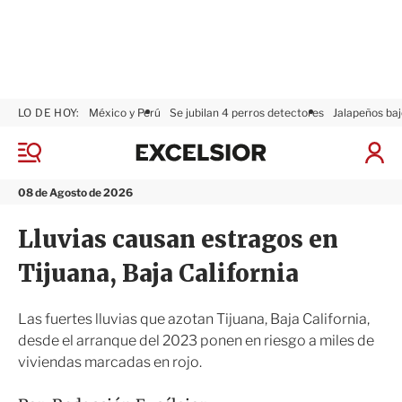
LO DE HOY:
México y Perú
Se jubilan 4 perros detectores
Jalapeños baj
E
x
M
I
c
e
n
n
e
i
08 de Agosto de 2026
ú
l
c
s
i
Lluvias causan estragos en
i
a
o
r
Tijuana, Baja California
r
S
e
s
Las fuertes lluvias que azotan Tijuana, Baja California,
i
desde el arranque del 2023 ponen en riesgo a miles de
ó
viviendas marcadas en rojo.
n