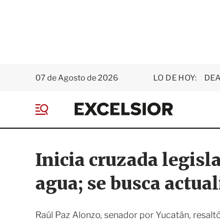
07 de Agosto de 2026
LO DE HOY:
DEA
E
x
M
c
e
e
n
l
ú
s
Inicia cruzada legisl
i
o
agua; se busca actua
r
Raúl Paz Alonzo, senador por Yucatán, resalt