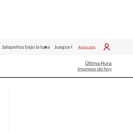
Jalapeños bajo la lupa
Juegos Centroamericanos
Anúnciate
I
n
i
Última Hora
c
Impreso de hoy
i
a
r
S
e
s
i
ó
n