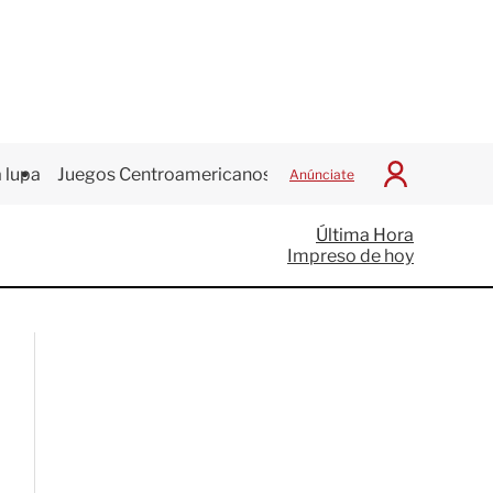
 lupa
Juegos Centroamericanos
Anúnciate
I
n
i
Última Hora
c
Impreso de hoy
i
a
r
S
e
s
i
ó
n