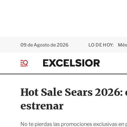
09 de Agosto de 2026
LO DE HOY:
Méxi
E
x
M
c
e
e
n
l
ú
s
Hot Sale Sears 2026:
i
o
estrenar
r
No te pierdas las promociones exclusivas en p