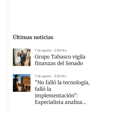
G
Últimas noticias
7 de agosto - 2:30 Hrs
Grupo Tabasco vigila
finanzas del Senado
7 de agosto - 2:20 Hrs
"No falló la tecnología,
falló la
implementación":
Especialista analiza
crisis en la UNAM