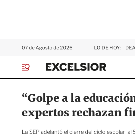
07 de Agosto de 2026
LO DE HOY:
DEA
E
x
M
c
e
e
n
l
ú
s
“Golpe a la educación
i
o
expertos rechazan fi
r
La SEP adelantó el cierre del ciclo escolar al 