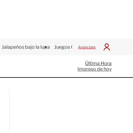
Jalapeños bajo la lupa
Juegos Centroamericanos
Anúnciate
I
n
i
Última Hora
c
Impreso de hoy
i
a
r
S
e
s
i
ó
n