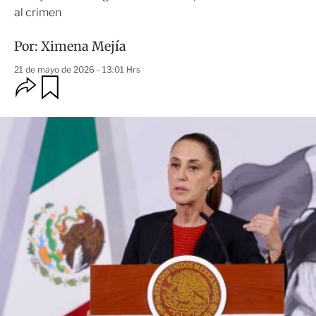
al crimen
Por:
Ximena Mejía
21 de mayo de 2026 - 13:01 Hrs
O
G
u
p
a
c
r
i
d
o
a
n
r
e
s
d
e
c
o
m
p
a
r
t
i