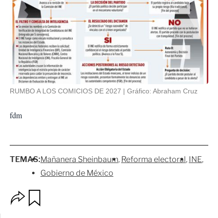
RUMBO A LOS COMICIOS DE 2027
Gráfico: Abraham Cruz
fdm
TEMAS:
Mañanera Sheinbaum
Reforma electoral
INE
Gobierno de México
O
G
p
u