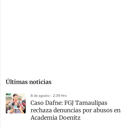
c
a
i
r
o
d
n
a
e
r
s
d
e
c
o
Últimas noticias
m
p
8 de agosto - 2:39 Hrs
a
Caso Dafne: FGJ Tamaulipas
r
rechaza denuncias por abusos en
t
Academia Doenitz
i