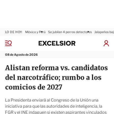
LO DE HOY:
México y Perú
Se jubilan 4 perros detectores
Jalapeños baj
E
x
M
I
c
e
n
n
e
i
08 de Agosto de 2026
ú
l
c
s
i
Alistan reforma vs. candidatos
i
a
o
r
del narcotráfico; rumbo a los
r
S
e
comicios de 2027
s
i
ó
La Presidenta enviará al Congreso de la Unión una
n
iniciativa para que las autoridades de inteligencia, la
FGR y el INE indaguen si existen aspirantes vinculados