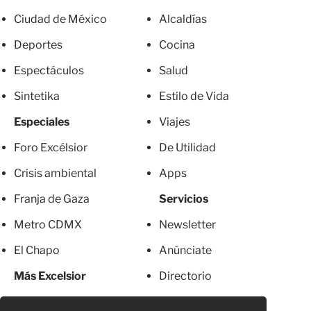
Ciudad de México
Alcaldías
Deportes
Cocina
Espectáculos
Salud
Sintetika
Estilo de Vida
Especiales
Viajes
Foro Excélsior
De Utilidad
Crisis ambiental
Apps
Franja de Gaza
Servicios
Metro CDMX
Newsletter
El Chapo
Anúnciate
Más Excelsior
Directorio
Mujeres
Suscripciones