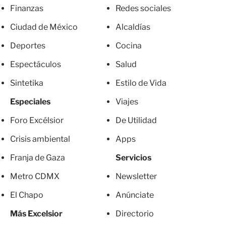
Finanzas
Redes sociales
Ciudad de México
Alcaldías
Deportes
Cocina
Espectáculos
Salud
Sintetika
Estilo de Vida
Especiales
Viajes
Foro Excélsior
De Utilidad
Crisis ambiental
Apps
Franja de Gaza
Servicios
Metro CDMX
Newsletter
El Chapo
Anúnciate
Más Excelsior
Directorio