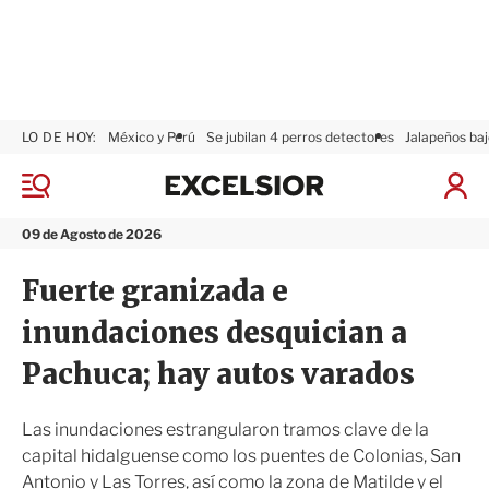
LO DE HOY:
México y Perú
Se jubilan 4 perros detectores
Jalapeños baj
E
x
M
I
c
e
n
n
e
i
09 de Agosto de 2026
ú
l
c
s
i
Fuerte granizada e
i
a
o
r
inundaciones desquician a
r
S
e
Pachuca; hay autos varados
s
i
ó
Las inundaciones estrangularon tramos clave de la
n
capital hidalguense como los puentes de Colonias, San
Antonio y Las Torres, así como la zona de Matilde y el