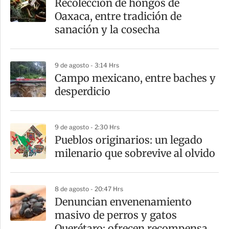
Recolección de hongos de
r
Oaxaca, entre tradición de
t
sanación y la cosecha
i
r
9 de agosto - 3:14 Hrs
Campo mexicano, entre baches y
desperdicio
9 de agosto - 2:30 Hrs
Pueblos originarios: un legado
milenario que sobrevive al olvido
8 de agosto - 20:47 Hrs
Denuncian envenenamiento
masivo de perros y gatos
Querétaro; ofrecen recompensa