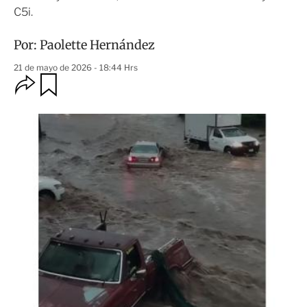
C5i.
Por:
Paolette Hernández
21 de mayo de 2026 - 18:44 Hrs
O
G
u
p
a
c
r
i
d
o
a
n
r
e
s
d
e
c
o
m
p
a
r
t
i