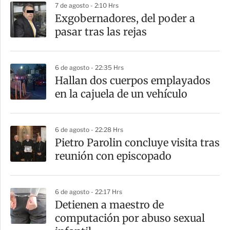
7 de agosto - 2:10 Hrs
a
Exgobernadores, del poder a
r
pasar tras las rejas
t
i
6 de agosto - 22:35 Hrs
r
Hallan dos cuerpos emplayados
en la cajuela de un vehículo
6 de agosto - 22:28 Hrs
Pietro Parolin concluye visita tras
reunión con episcopado
6 de agosto - 22:17 Hrs
Detienen a maestro de
computación por abuso sexual