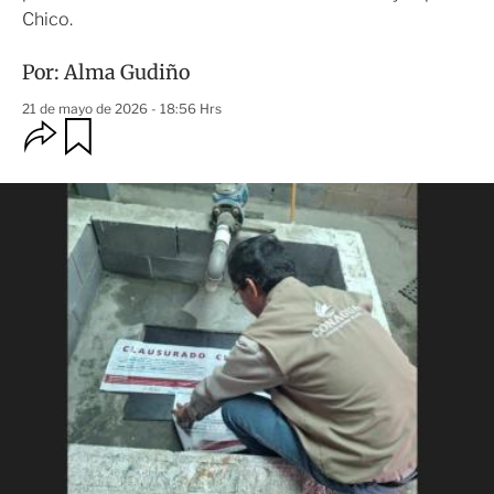
Chico.
Por:
Alma Gudiño
21 de mayo de 2026 - 18:56 Hrs
O
G
u
p
a
c
r
i
d
o
a
n
r
e
s
d
e
c
o
m
p
a
r
t
i