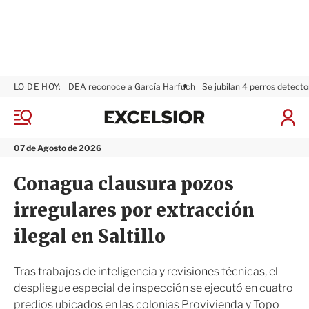
LO DE HOY:
DEA reconoce a García Harfuch
Se jubilan 4 perros detecto
E
x
M
I
c
e
n
n
e
i
07 de Agosto de 2026
ú
l
c
s
i
Conagua clausura pozos
i
a
o
r
irregulares por extracción
r
S
e
ilegal en Saltillo
s
i
ó
Tras trabajos de inteligencia y revisiones técnicas, el
n
despliegue especial de inspección se ejecutó en cuatro
predios ubicados en las colonias Provivienda y Topo