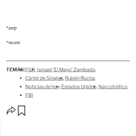
*amp
*mcam
TEMAS:
FGR
Ismael 'El Mayo' Zambada
Cártel de Sinaloa
Rubén Rocha
Noticias de hoy
Estados Unidos
Narcotráfico
FBI
O
G
p
u
c
a
i
r