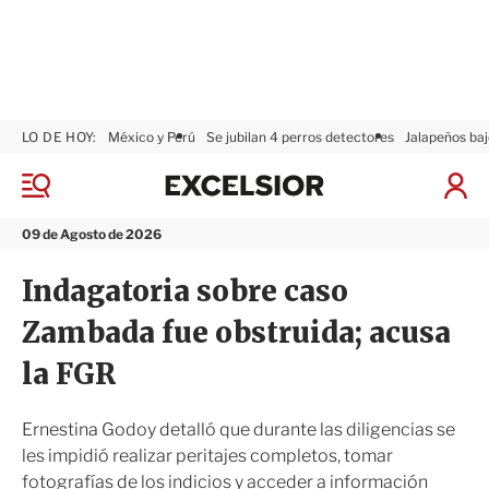
LO DE HOY:
México y Perú
Se jubilan 4 perros detectores
Jalapeños baj
E
x
M
I
c
e
n
n
e
i
09 de Agosto de 2026
ú
l
c
s
i
Indagatoria sobre caso
i
a
o
r
Zambada fue obstruida; acusa
r
S
e
la FGR
s
i
ó
Ernestina Godoy detalló que durante las diligencias se
n
les impidió realizar peritajes completos, tomar
fotografías de los indicios y acceder a información