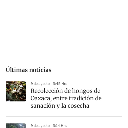
o
d
n
a
e
r
s
d
e
c
o
Últimas noticias
m
p
9 de agosto - 3:45 Hrs
a
Recolección de hongos de
r
Oaxaca, entre tradición de
t
sanación y la cosecha
i
r
9 de agosto - 3:14 Hrs