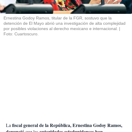
t
i
r
Ernestina Godoy Ramos, titular de la FGR, sostuvo que la
detención de El Mayo abrió una investigación de alta complejidad
por posibles violaciones al derecho mexicano e internacional.
Foto: Cuartoscuro.
fiscal general de la República, Ernestina Godoy Ramos,
La
denunció
autoridades estadunidenses han
que las