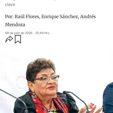
clave
Por:
Raúl Flores
,
Enrique Sánchez
,
Andrés
Mendoza
08 de julio de 2026 - 15:49 Hrs
O
G
u
p
a
c
r
i
d
o
a
n
r
e
s
d
e
c
o
m
p
a
r