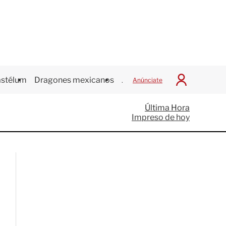
stélum
Dragones mexicanos
Juegos Centroamericanos
Anúnciate
I
n
i
Última Hora
c
Impreso de hoy
i
a
r
S
e
s
i
ó
n