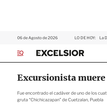
06 de Agosto de 2026
LO DE HOY:
La D
E
x
M
c
e
e
n
l
ú
s
Excursionista muere 
i
o
r
Fue encontrado el cadáver de uno de los cuat
gruta “Chichicazapan” de Cuetzalan, Puebla