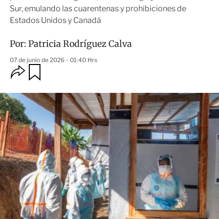
Sur, emulando las cuarentenas y prohibiciones de
Estados Unidos y Canadá
Por:
Patricia Rodríguez Calva
07 de junio de 2026 - 01:40 Hrs
O
G
u
p
a
c
r
i
d
o
a
n
r
e
s
d
e
c
o
m
p
a
r
t