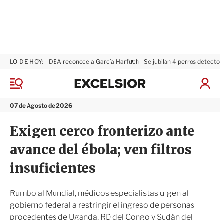
LO DE HOY:
DEA reconoce a García Harfuch
Se jubilan 4 perros detecto
E
x
M
I
c
e
n
n
e
i
07 de Agosto de 2026
ú
l
c
s
i
Exigen cerco fronterizo ante
i
a
o
r
avance del ébola; ven filtros
r
S
e
insuficientes
s
i
ó
Rumbo al Mundial, médicos especialistas urgen al
n
gobierno federal a restringir el ingreso de personas
procedentes de Uganda, RD del Congo y Sudán del