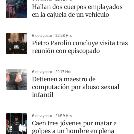
a
Hallan dos cuerpos emplayados
r
en la cajuela de un vehículo
t
i
6 de agosto - 22:28 Hrs
r
Pietro Parolin concluye visita tras
reunión con episcopado
6 de agosto - 22:17 Hrs
Detienen a maestro de
computación por abuso sexual
infantil
6 de agosto - 21:59 Hrs
Caen tres jóvenes por matar a
golpes a un hombre en plena