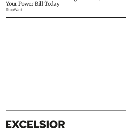
Excelsior
Excelsior