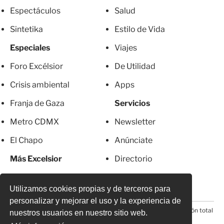
Espectáculos
Salud
Sintetika
Estilo de Vida
Especiales
Viajes
Foro Excélsior
De Utilidad
Crisis ambiental
Apps
Franja de Gaza
Servicios
Metro CDMX
Newsletter
El Chapo
Anúnciate
Más Excelsior
Directorio
Mujeres
Suscripciones
Utilizamos cookies propias y de terceros para
personalizar y mejorar el uso y la experiencia de
© 2026 Todos los derechos reservados. Prohibida la reproducción total
nuestros usuarios en nuestro sitio web.
o parcial, incluyendo cualquier medio electrónico*