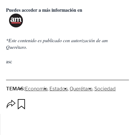
Puedes acceder a más información en
*Este contenido es publicado con autorización de am
Querétaro.
asc
TEMAS:
Economía
Estados
Querétaro
Sociedad
O
G
p
u
c
a
i
r