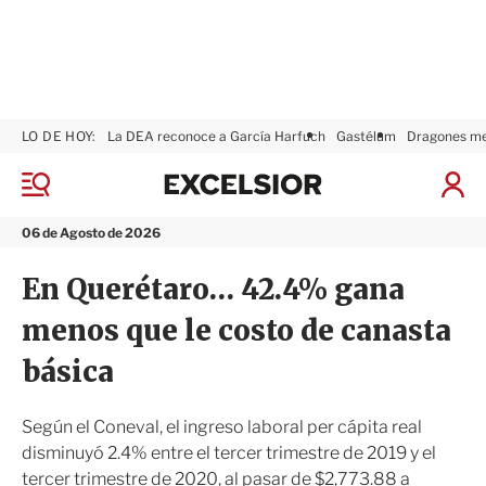
LO DE HOY:
La DEA reconoce a García Harfuch
Gastélum
Dragones m
E
x
M
I
c
e
n
n
e
i
06 de Agosto de 2026
ú
l
c
s
i
En Querétaro… 42.4% gana
i
a
o
r
menos que le costo de canasta
r
S
e
básica
s
i
ó
Según el Coneval, el ingreso laboral per cápita real
n
disminuyó 2.4% entre el tercer trimestre de 2019 y el
tercer trimestre de 2020, al pasar de $2,773.88 a