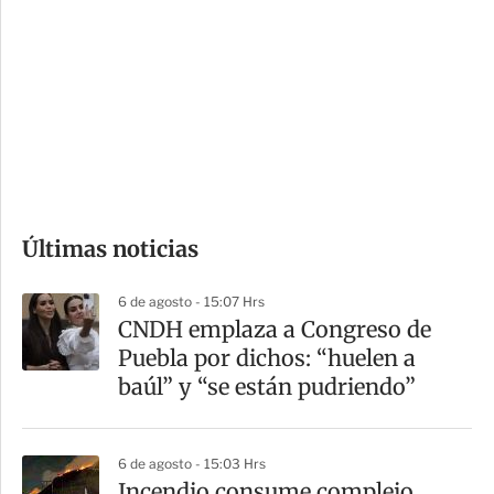
o
d
n
a
e
r
s
d
e
c
o
Últimas noticias
m
p
6 de agosto - 15:07 Hrs
a
CNDH emplaza a Congreso de
r
Puebla por dichos: “huelen a
t
baúl” y “se están pudriendo”
i
r
6 de agosto - 15:03 Hrs
Incendio consume complejo