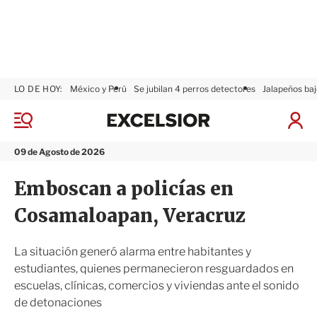
LO DE HOY:
México y Perú
Se jubilan 4 perros detectores
Jalapeños baj
E
x
M
I
c
e
n
n
e
i
09 de Agosto de 2026
ú
l
c
s
i
Emboscan a policías en
i
a
o
r
Cosamaloapan, Veracruz
r
S
e
s
La situación generó alarma entre habitantes y
i
estudiantes, quienes permanecieron resguardados en
ó
escuelas, clínicas, comercios y viviendas ante el sonido
n
de detonaciones