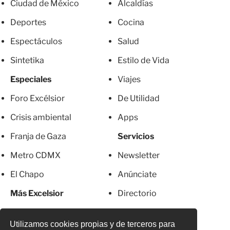
Ciudad de México
Alcaldías
Deportes
Cocina
Espectáculos
Salud
Sintetika
Estilo de Vida
Especiales
Viajes
Foro Excélsior
De Utilidad
Crisis ambiental
Apps
Franja de Gaza
Servicios
Metro CDMX
Newsletter
El Chapo
Anúnciate
Más Excelsior
Directorio
Mujeres
Suscripciones
Utilizamos cookies propias y de terceros para