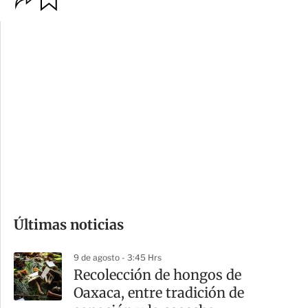
p
u
c
a
i
r
o
d
n
a
e
r
s
d
e
c
o
Últimas noticias
m
p
9 de agosto - 3:45 Hrs
a
Recolección de hongos de
r
Oaxaca, entre tradición de
t