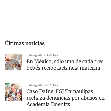
e
r
s
d
e
c
o
Últimas noticias
m
p
8 de agosto - 3:28 Hrs
a
En México, sólo uno de cada tres
r
bebés recibe lactancia materna
t
i
8 de agosto - 2:39 Hrs
r
Caso Dafne: FGJ Tamaulipas
rechaza denuncias por abusos en
Academia Doenitz