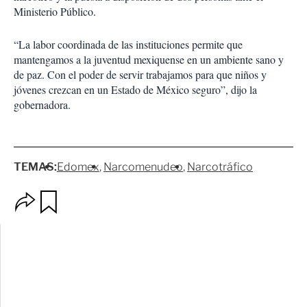
Ministerio Público.
“La labor coordinada de las instituciones permite que
mantengamos a la juventud mexiquense en un ambiente sano y
de paz. Con el poder de servir trabajamos para que niños y
jóvenes crezcan en un Estado de México seguro”, dijo la
gobernadora.
TEMAS:
Edomex
Narcomenudeo
Narcotráfico
O
G
p
u
c
a
i
r
o
d
n
a