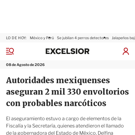
LO DE HOY:
México y Perú
Se jubilan 4 perros detectores
Jalapeños baj
E
x
M
I
c
e
n
n
e
i
08 de Agosto de 2026
ú
l
c
s
i
Autoridades mexiquenses
i
a
o
r
aseguran 2 mil 330 envoltorios
r
S
e
con probables narcóticos
s
i
ó
El aseguramiento estuvo a cargo de elementos de la
n
Fiscalía y la Secretaría, quienes atendieron el llamado
de la gobernadora del Estado de México, Delfina