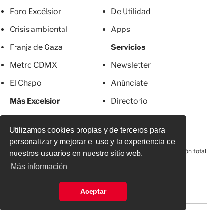
Foro Excélsior
De Utilidad
Crisis ambiental
Apps
Franja de Gaza
Servicios
Metro CDMX
Newsletter
El Chapo
Anúnciate
Más Excelsior
Directorio
Mujeres
Suscripciones
Utilizamos cookies propias y de terceros para
personalizar y mejorar el uso y la experiencia de
© 2026 Todos los derechos reservados. Prohibida la reproducción total
nuestros usuarios en nuestro sitio web.
o parcial, incluyendo cualquier medio electrónico*
Más información
Aceptar