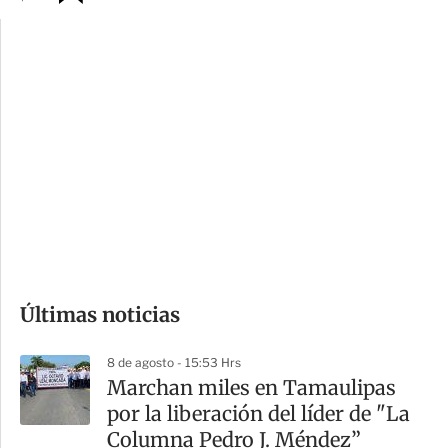
p
u
c
a
i
r
o
d
n
a
e
r
s
d
e
c
o
Últimas noticias
m
p
8 de agosto - 15:53 Hrs
a
Marchan miles en Tamaulipas
r
por la liberación del líder de "La
t
Columna Pedro J. Méndez”