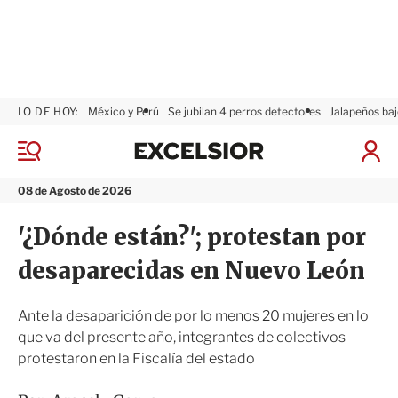
LO DE HOY:
México y Perú
Se jubilan 4 perros detectores
Jalapeños baj
E
x
M
I
c
e
n
n
e
i
08 de Agosto de 2026
ú
l
c
s
i
'¿Dónde están?'; protestan por
i
a
o
r
desaparecidas en Nuevo León
r
S
e
s
Ante la desaparición de por lo menos 20 mujeres en lo
i
que va del presente año, integrantes de colectivos
ó
protestaron en la Fiscalía del estado
n