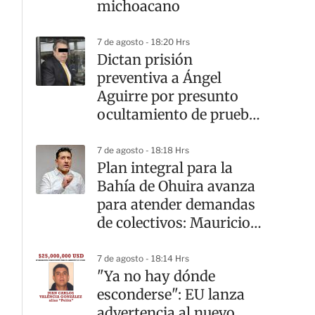
michoacano
7 de agosto - 18:20 Hrs
Dictan prisión
preventiva a Ángel
Aguirre por presunto
ocultamiento de pruebas
en el caso Ayotzinapa
7 de agosto - 18:18 Hrs
Plan integral para la
Bahía de Ohuira avanza
para atender demandas
de colectivos: Mauricio
Rodríguez
7 de agosto - 18:14 Hrs
"Ya no hay dónde
esconderse": EU lanza
advertencia al nuevo