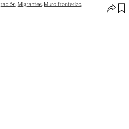
gración
Migrantes
Muro fronterizo
O
p
u
c
a
i
r
o
d
n
a
e
r
s
d
e
c
o
m
p
a
r