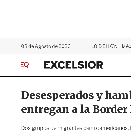
08 de Agosto de 2026
LO DE HOY:
Méxi
E
x
M
c
e
e
n
l
ú
s
Desesperados y hamb
i
o
entregan a la Border 
r
Dos grupos de migrantes centroamericanos, ho