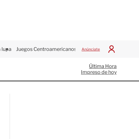
 lupa
Juegos Centroamericanos
Anúnciate
I
n
i
Última Hora
c
Impreso de hoy
i
a
r
S
e
s
i
ó
n