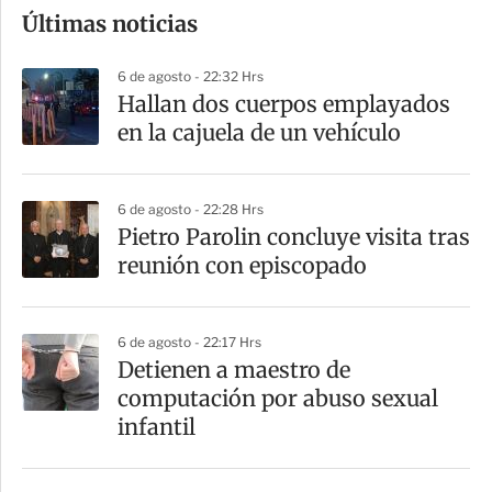
Últimas noticias
m
p
6 de agosto - 22:32 Hrs
a
Hallan dos cuerpos emplayados
r
en la cajuela de un vehículo
t
i
6 de agosto - 22:28 Hrs
r
Pietro Parolin concluye visita tras
reunión con episcopado
6 de agosto - 22:17 Hrs
Detienen a maestro de
computación por abuso sexual
infantil