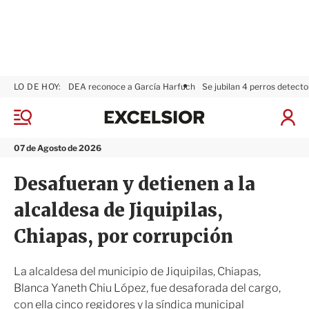
LO DE HOY:
DEA reconoce a García Harfuch
Se jubilan 4 perros detecto
E
x
M
I
c
e
n
n
e
i
07 de Agosto de 2026
ú
l
c
s
i
Desafueran y detienen a la
i
a
o
r
alcaldesa de Jiquipilas,
r
S
e
Chiapas, por corrupción
s
i
ó
La alcaldesa del municipio de Jiquipilas, Chiapas,
n
Blanca Yaneth Chiu López, fue desaforada del cargo,
con ella cinco regidores y la síndica municipal