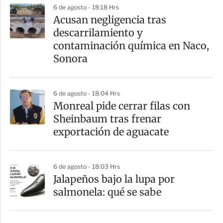
6 de agosto - 18:18 Hrs
a
Acusan negligencia tras
r
descarrilamiento y
t
contaminación química en Naco,
i
Sonora
r
6 de agosto - 18:04 Hrs
Monreal pide cerrar filas con
Sheinbaum tras frenar
exportación de aguacate
6 de agosto - 18:03 Hrs
Jalapeños bajo la lupa por
salmonela: qué se sabe