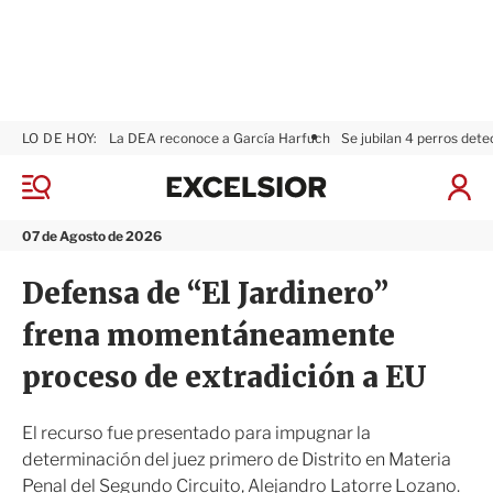
LO DE HOY:
La DEA reconoce a García Harfuch
Se jubilan 4 perros dete
E
x
M
I
c
e
n
n
e
i
07 de Agosto de 2026
ú
l
c
s
i
Defensa de “El Jardinero”
i
a
o
r
frena momentáneamente
r
S
e
proceso de extradición a EU
s
i
ó
El recurso fue presentado para impugnar la
n
determinación del juez primero de Distrito en Materia
Penal del Segundo Circuito, Alejandro Latorre Lozano.