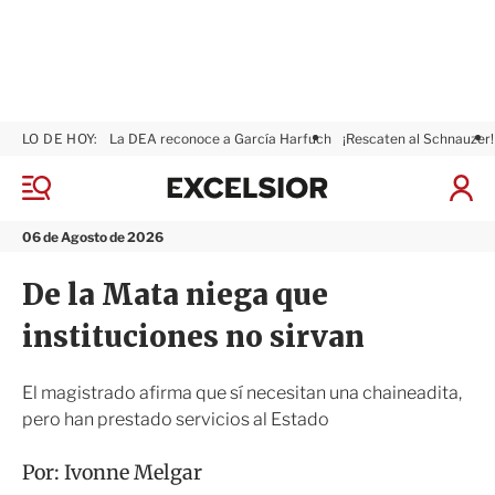
LO DE HOY:
La DEA reconoce a García Harfuch
¡Rescaten al Schnauzer!
E
x
M
I
c
e
n
n
e
i
06 de Agosto de 2026
ú
l
c
s
i
De la Mata niega que
i
a
o
r
instituciones no sirvan
r
S
e
s
El magistrado afirma que sí necesitan una chaineadita,
i
pero han prestado servicios al Estado
ó
n
Por:
Ivonne Melgar