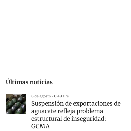
c
a
i
r
o
d
n
a
e
r
s
d
e
c
o
Últimas noticias
m
p
6 de agosto - 6:49 Hrs
a
Suspensión de exportaciones de
r
aguacate refleja problema
t
estructural de inseguridad:
i
GCMA