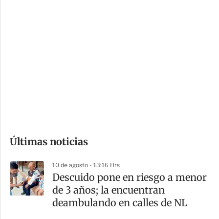
c
a
i
r
o
d
n
a
e
r
s
d
e
c
o
Últimas noticias
m
p
10 de agosto - 13:16 Hrs
a
Descuido pone en riesgo a menor
r
de 3 años; la encuentran
t
deambulando en calles de NL
i