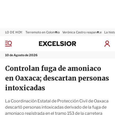
LO DE HOY:
Terremoto en Colombia
Verónica Castro reaparece
La hist
E
x
M
I
c
e
n
n
e
i
10 de Agosto de 2026
ú
l
c
s
i
Controlan fuga de amoniaco
i
a
o
r
en Oaxaca; descartan personas
r
S
e
intoxicadas
s
i
ó
La Coordinación Estatal de Protección Civil de Oaxaca
n
descartó personas intoxicadas derivado de la fuga de
amoniaco registrada en el tramo 153 de la carretera