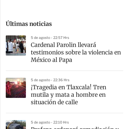
e
c
o
Últimas noticias
m
p
5 de agosto - 22:57 Hrs
a
Cardenal Parolin llevará
r
testimonios sobre la violencia en
t
México al Papa
i
r
5 de agosto - 22:36 Hrs
¡Tragedia en Tlaxcala! Tren
mutila y mata a hombre en
situación de calle
5 de agosto - 22:10 Hrs