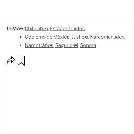
TEMAS:
Chihuahua
Estados Unidos
Gobierno de México
Justicia
Narcomenudeo
Narcotráfico
Seguridad
Sonora
O
G
p
u
c
a
i
r
o
d
n
a
e
r
s
d