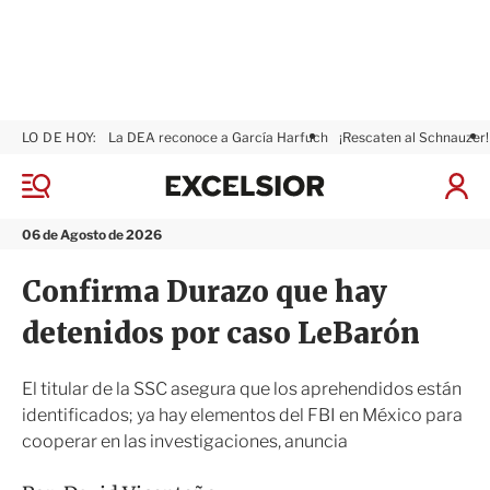
LO DE HOY:
La DEA reconoce a García Harfuch
¡Rescaten al Schnauzer!
E
x
M
I
c
e
n
n
e
i
06 de Agosto de 2026
ú
l
c
s
i
Confirma Durazo que hay
i
a
o
r
detenidos por caso LeBarón
r
S
e
s
El titular de la SSC asegura que los aprehendidos están
i
identificados; ya hay elementos del FBI en México para
ó
cooperar en las investigaciones, anuncia
n