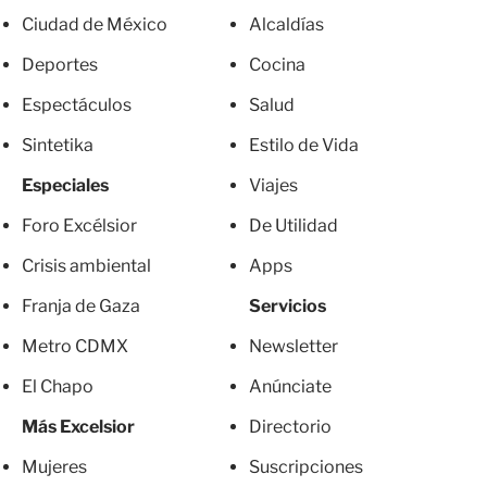
Ciudad de México
Alcaldías
Deportes
Cocina
Espectáculos
Salud
Sintetika
Estilo de Vida
Especiales
Viajes
Foro Excélsior
De Utilidad
Crisis ambiental
Apps
Franja de Gaza
Servicios
Metro CDMX
Newsletter
El Chapo
Anúnciate
Más Excelsior
Directorio
Mujeres
Suscripciones