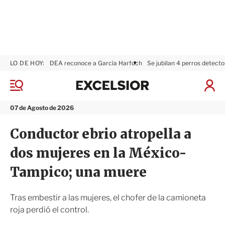
LO DE HOY:
DEA reconoce a García Harfuch
Se jubilan 4 perros detecto
E
x
M
I
c
e
n
n
e
i
07 de Agosto de 2026
ú
l
c
s
i
Conductor ebrio atropella a
i
a
o
r
dos mujeres en la México-
r
S
e
Tampico; una muere
s
i
ó
Tras embestir a las mujeres, el chofer de la camioneta
n
roja perdió el control.