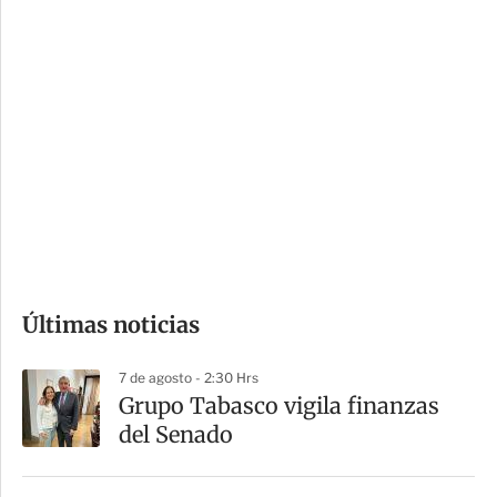
c
a
i
r
o
d
n
a
e
r
s
d
e
c
o
Últimas noticias
m
p
7 de agosto - 2:30 Hrs
a
Grupo Tabasco vigila finanzas
r
del Senado
t
i