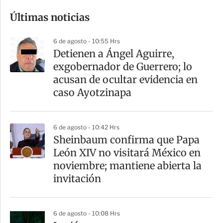
o
Últimas noticias
m
p
6 de agosto - 10:55 Hrs
a
Detienen a Ángel Aguirre,
r
exgobernador de Guerrero; lo
t
acusan de ocultar evidencia en
i
caso Ayotzinapa
r
6 de agosto - 10:42 Hrs
Sheinbaum confirma que Papa
León XIV no visitará México en
noviembre; mantiene abierta la
invitación
6 de agosto - 10:08 Hrs