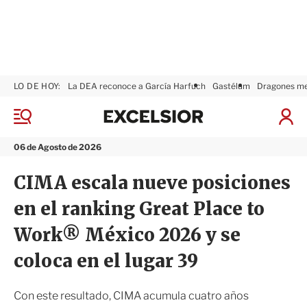
LO DE HOY:
La DEA reconoce a García Harfuch
Gastélum
Dragones m
E
x
M
I
c
e
n
n
e
i
06 de Agosto de 2026
ú
l
c
s
i
CIMA escala nueve posiciones
i
a
o
r
en el ranking Great Place to
r
S
e
Work® México 2026 y se
s
i
coloca en el lugar 39
ó
n
Con este resultado, CIMA acumula cuatro años