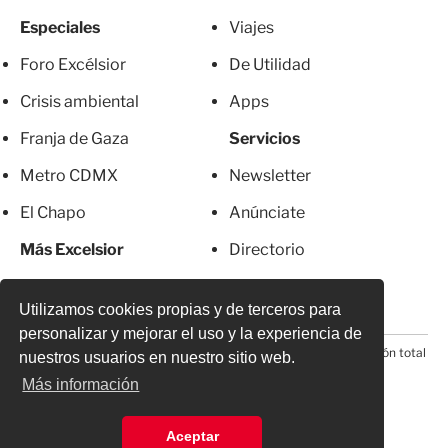
Especiales
Viajes
Foro Excélsior
De Utilidad
Crisis ambiental
Apps
Franja de Gaza
Servicios
Metro CDMX
Newsletter
El Chapo
Anúnciate
Más Excelsior
Directorio
Mujeres
Suscripciones
Utilizamos cookies propias y de terceros para
personalizar y mejorar el uso y la experiencia de
© 2026 Todos los derechos reservados. Prohibida la reproducción total
nuestros usuarios en nuestro sitio web.
o parcial, incluyendo cualquier medio electrónico*
Más información
Aceptar