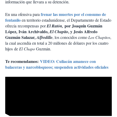
información que llevara a su detención.
frenar las muertes por el consumo de
En una ofensiva para
fentanilo
en territorio estadunidense, el Departamento de Estado
por Joaquín Guzmán
ofrecía recompensas por
El Ratón,
López, Iván Archivaldo,
, y Jesús Alfredo
El Chapito
Guzmán Salazar,
Alfredillo
, los conocidos como
Los Chapitos
,
la cual ascendía en total a 20 millones de dólares por los cuatro
hijos de
El Chapo
Guzmán.
Te recomendamos:
VIDEO: Culiacán amanece con
balaceras y narcobloqueos; suspenden actividades oficiales