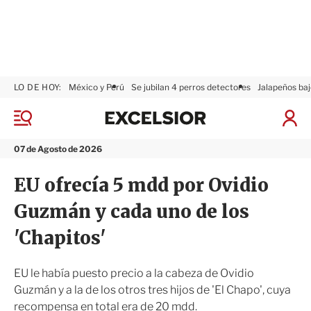
LO DE HOY:
México y Perú
Se jubilan 4 perros detectores
Jalapeños baj
E
x
M
I
c
e
n
n
e
i
07 de Agosto de 2026
ú
l
c
s
i
EU ofrecía 5 mdd por Ovidio
i
a
o
r
Guzmán y cada uno de los
r
S
e
'Chapitos'
s
i
ó
EU le había puesto precio a la cabeza de Ovidio
n
Guzmán y a la de los otros tres hijos de 'El Chapo', cuya
recompensa en total era de 20 mdd.