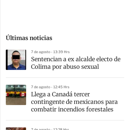
d
e
c
o
Últimas noticias
m
p
7 de agosto - 13:39 Hrs
a
Sentencian a ex alcalde electo de
r
Colima por abuso sexual
t
i
7 de agosto - 12:45 Hrs
r
Llega a Canadá tercer
contingente de mexicanos para
combatir incendios forestales
7 de agosto - 12:28 Hrs