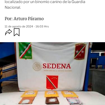
localizado por un binomio canino de la Guardia
Nacional.
Por:
Arturo Páramo
11 de agosto de 2024 - 16:03 Hrs
O
G
u
p
a
c
r
i
d
o
a
n
r
e
s
d
e
c
o
m
p
a
r
t