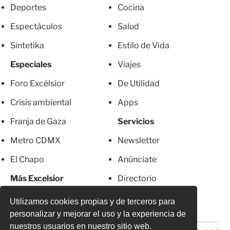
Deportes
Cocina
Espectáculos
Salud
Sintetika
Estilo de Vida
Especiales
Viajes
Foro Excélsior
De Utilidad
Crisis ambiental
Apps
Franja de Gaza
Servicios
Metro CDMX
Newsletter
El Chapo
Anúnciate
Más Excelsior
Directorio
Mujeres
Suscripciones
Utilizamos cookies propias y de terceros para
personalizar y mejorar el uso y la experiencia de
nuestros usuarios en nuestro sitio web.