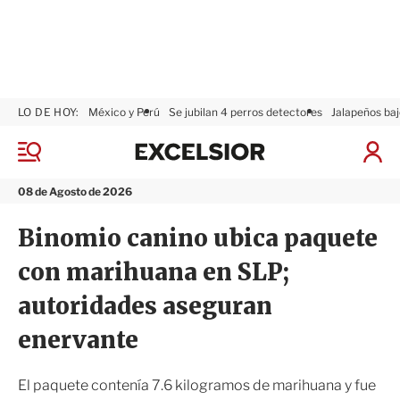
LO DE HOY:
México y Perú
Se jubilan 4 perros detectores
Jalapeños baj
E
x
M
I
c
e
n
n
e
i
08 de Agosto de 2026
ú
l
c
s
i
Binomio canino ubica paquete
i
a
o
r
con marihuana en SLP;
r
S
e
autoridades aseguran
s
i
enervante
ó
n
El paquete contenía 7.6 kilogramos de marihuana y fue