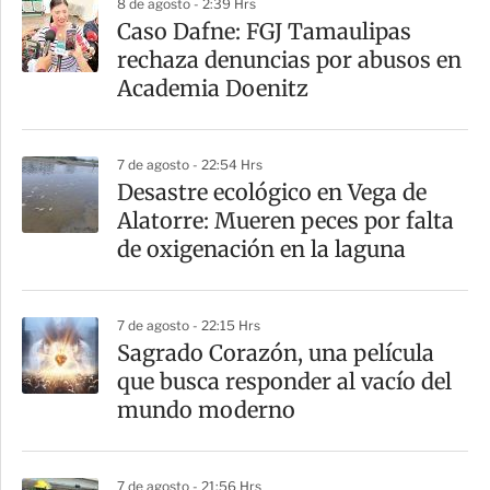
8 de agosto - 2:39 Hrs
r
Caso Dafne: FGJ Tamaulipas
rechaza denuncias por abusos en
Academia Doenitz
7 de agosto - 22:54 Hrs
Desastre ecológico en Vega de
Alatorre: Mueren peces por falta
de oxigenación en la laguna
7 de agosto - 22:15 Hrs
Sagrado Corazón, una película
que busca responder al vacío del
mundo moderno
7 de agosto - 21:56 Hrs