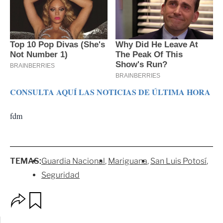
CONSULTA AQUÍ LAS NOTICIAS DE ÚLTIMA HORA
fdm
TEMAS:
Guardia Nacional
Mariguana
San Luis Potosí
Seguridad
O
G
p
u