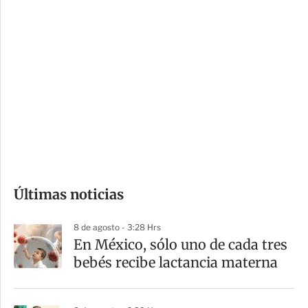
c
a
i
r
o
d
n
a
e
r
s
d
e
c
o
Últimas noticias
m
p
8 de agosto - 3:28 Hrs
a
En México, sólo uno de cada tres
r
bebés recibe lactancia materna
t
i