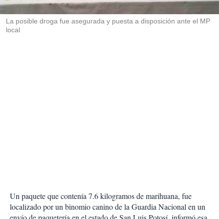
i
r
La posible droga fue asegurada y puesta a disposición ante el MP
local
Un paquete que contenía 7.6 kilogramos de marihuana, fue
localizado por un binomio canino de la Guardia Nacional en un
envío de paquetería en el estado de San Luis Potosí, informó esa