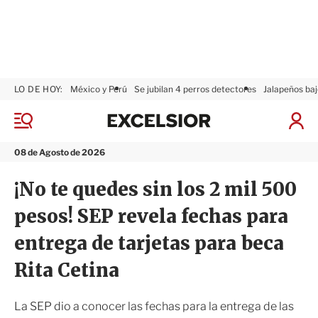
LO DE HOY:
México y Perú
Se jubilan 4 perros detectores
Jalapeños baj
E
x
M
I
c
e
n
n
e
i
08 de Agosto de 2026
ú
l
c
s
i
¡No te quedes sin los 2 mil 500
i
a
o
r
pesos! SEP revela fechas para
r
S
e
entrega de tarjetas para beca
s
i
Rita Cetina
ó
n
La SEP dio a conocer las fechas para la entrega de las