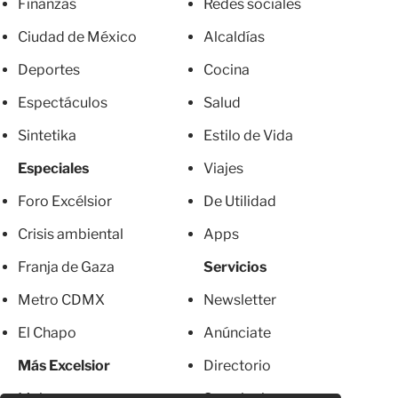
Deportes
Cocina
Espectáculos
Salud
Sintetika
Estilo de Vida
Especiales
Viajes
Foro Excélsior
De Utilidad
Crisis ambiental
Apps
Franja de Gaza
Servicios
Metro CDMX
Newsletter
El Chapo
Anúnciate
Más Excelsior
Directorio
Mujeres
Suscripciones
© 2026 Todos los derechos reservados. Prohibida la reproducción total