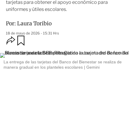
tarjetas para obtener el apoyo económico para
uniformes y útiles escolares.
Por:
Laura Toribio
18 de mayo de 2026 - 15:31 Hrs
O
G
u
p
a
c
r
i
d
o
La entrega de las tarjetas del Banco del Bienestar se realiza de
a
n
manera gradual en los planteles escolares
Gemini
r
e
s
d
e
c
o
m
p
a
r
t