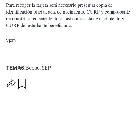
Para recoger la tarjeta será necesario presentar copia de
identificación oficial, acta de nacimiento, CURP y comprobante
de domicilio reciente del tutor, así como acta de nacimiento y
CURP del estudiante beneficiario.
vjcm
TEMAS:
Becas
SEP
O
G
p
u
c
a
i
r
o
d
n
a
e
r