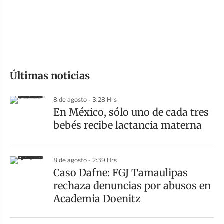
s
d
e
c
o
Últimas noticias
m
p
8 de agosto - 3:28 Hrs
a
En México, sólo uno de cada tres
r
bebés recibe lactancia materna
t
i
8 de agosto - 2:39 Hrs
r
Caso Dafne: FGJ Tamaulipas
rechaza denuncias por abusos en
Academia Doenitz