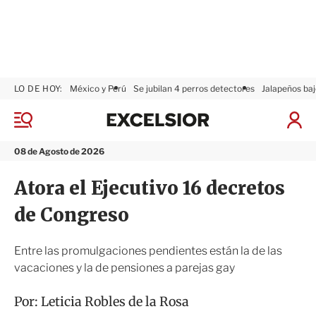
LO DE HOY:
México y Perú
Se jubilan 4 perros detectores
Jalapeños baj
E
x
M
I
c
e
n
n
e
i
08 de Agosto de 2026
ú
l
c
s
i
Atora el Ejecutivo 16 decretos
i
a
o
r
de Congreso
r
S
e
s
Entre las promulgaciones pendientes están la de las
i
vacaciones y la de pensiones a parejas gay
ó
n
Por:
Leticia Robles de la Rosa