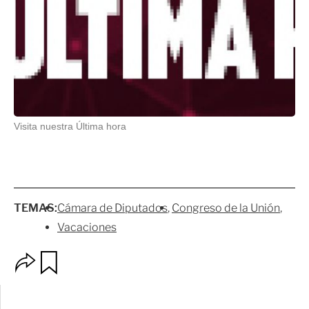
Visita nuestra Última hora
TEMAS:
Cámara de Diputados
Congreso de la Unión
Vacaciones
O
G
p
u
c
a