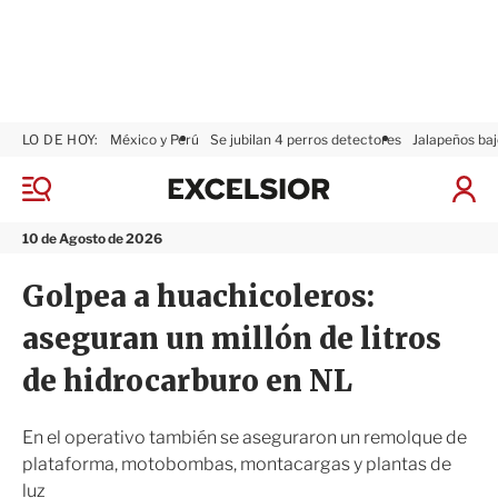
LO DE HOY:
México y Perú
Se jubilan 4 perros detectores
Jalapeños baj
E
x
M
I
c
e
n
n
e
i
10 de Agosto de 2026
ú
l
c
s
i
Golpea a huachicoleros:
i
a
o
r
aseguran un millón de litros
r
S
e
de hidrocarburo en NL
s
i
ó
En el operativo también se aseguraron un remolque de
n
plataforma, motobombas, montacargas y plantas de
luz