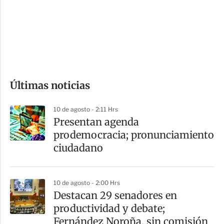
e
r
s
d
e
c
o
Últimas noticias
m
p
10 de agosto - 2:11 Hrs
a
Presentan agenda
r
prodemocracia; pronunciamiento
t
ciudadano
i
r
10 de agosto - 2:00 Hrs
Destacan 29 senadores en
productividad y debate;
Fernández Noroña, sin comisión