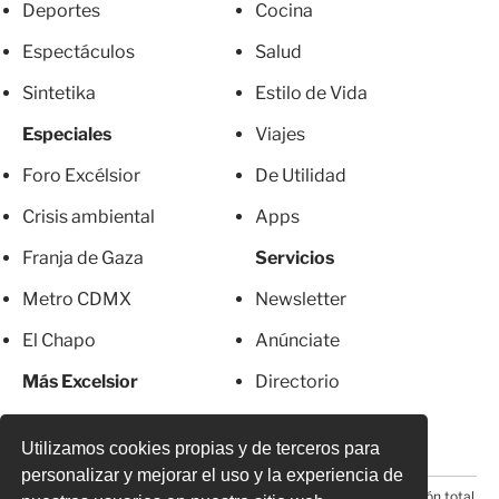
Deportes
Cocina
Espectáculos
Salud
Sintetika
Estilo de Vida
Especiales
Viajes
Foro Excélsior
De Utilidad
Crisis ambiental
Apps
Franja de Gaza
Servicios
Metro CDMX
Newsletter
El Chapo
Anúnciate
Más Excelsior
Directorio
Mujeres
Suscripciones
Utilizamos cookies propias y de terceros para
personalizar y mejorar el uso y la experiencia de
© 2026 Todos los derechos reservados. Prohibida la reproducción total