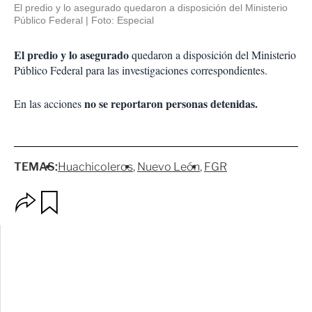
El predio y lo asegurado quedaron a disposición del Ministerio
Público Federal
Foto: Especial
El predio y lo asegurado
quedaron a disposición del Ministerio
Público Federal para las investigaciones correspondientes.
no se reportaron personas detenidas.
En las acciones
TEMAS:
Huachicoleros
Nuevo León
FGR
O
G
p
u
c
a
i
r
o
d
n
a