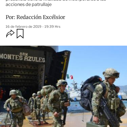
acciones de patrullaje
Por:
Redacción Excélsior
16 de febrero de 2019 - 19:39 Hrs
O
G
u
p
a
c
r
i
d
o
a
n
r
e
s
d
e
c
o
m
p
a
r
t
i