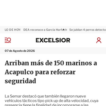
LO DE HOY:
DEA reconoce a García Harfuch
Se jubilan 4 perros detecto
E
x
M
I
c
e
n
n
e
i
07 de Agosto de 2026
ú
l
c
s
i
Arriban más de 150 marinos a
i
a
o
r
Acapulco para reforzar
r
S
e
seguridad
s
i
ó
n
La Semar destacó que también llegaron nueve
vehículos tácticos tipo pick up de alta velocidad, cuya
presencia tiene la finalidad de incorporarse a las