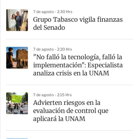
p
7 de agosto - 2:30 Hrs
a
Grupo Tabasco vigila finanzas
r
del Senado
t
i
7 de agosto - 2:20 Hrs
r
"No falló la tecnología, falló la
implementación": Especialista
analiza crisis en la UNAM
7 de agosto - 2:15 Hrs
Advierten riesgos en la
evaluación de control que
aplicará la UNAM