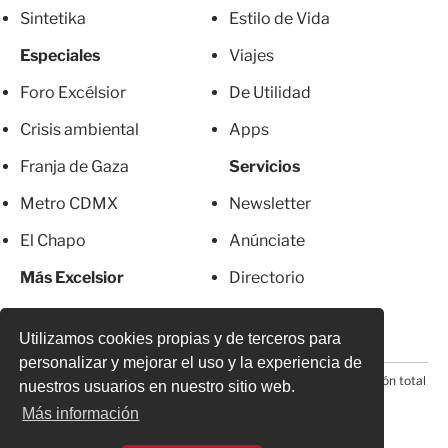
Sintetika
Estilo de Vida
Especiales
Viajes
Foro Excélsior
De Utilidad
Crisis ambiental
Apps
Franja de Gaza
Servicios
Metro CDMX
Newsletter
El Chapo
Anúnciate
Más Excelsior
Directorio
Mujeres
Suscripciones
Utilizamos cookies propias y de terceros para
personalizar y mejorar el uso y la experiencia de
© 2026 Todos los derechos reservados. Prohibida la reproducción total
nuestros usuarios en nuestro sitio web.
o parcial, incluyendo cualquier medio electrónico*
Más información