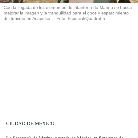
r
Con la llegada de los elementos de infantería de Marina se busca
mejorar la imagen y la tranquilidad para el goce y esparcimiento
del turismo en Acapulco. – Foto: Especial/Quadratín
CIUDAD DE MÉXICO.
La Secretaría de Marina-Armada de México en funciones de