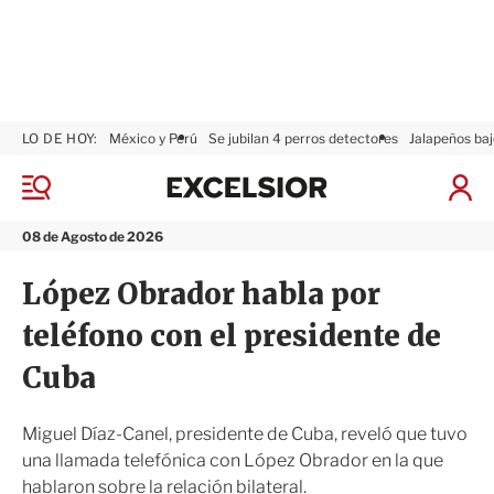
LO DE HOY:
México y Perú
Se jubilan 4 perros detectores
Jalapeños baj
E
x
M
I
c
e
n
n
e
i
08 de Agosto de 2026
ú
l
c
s
i
López Obrador habla por
i
a
o
r
teléfono con el presidente de
r
S
e
Cuba
s
i
ó
Miguel Díaz-Canel, presidente de Cuba, reveló que tuvo
n
una llamada telefónica con López Obrador en la que
hablaron sobre la relación bilateral.