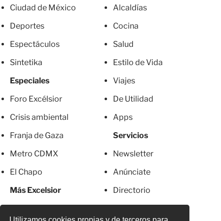
Ciudad de México
Alcaldías
Deportes
Cocina
Espectáculos
Salud
Sintetika
Estilo de Vida
Especiales
Viajes
Foro Excélsior
De Utilidad
Crisis ambiental
Apps
Franja de Gaza
Servicios
Metro CDMX
Newsletter
El Chapo
Anúnciate
Más Excelsior
Directorio
Mujeres
Suscripciones
Utilizamos cookies propias y de terceros para