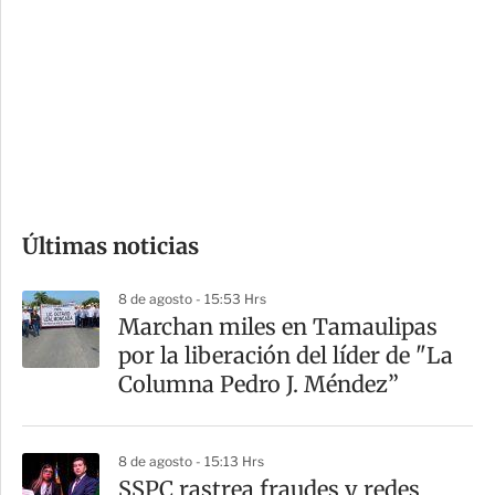
o
d
n
a
e
r
s
d
e
c
o
Últimas noticias
m
p
8 de agosto - 15:53 Hrs
a
Marchan miles en Tamaulipas
r
por la liberación del líder de "La
t
Columna Pedro J. Méndez”
i
r
8 de agosto - 15:13 Hrs
SSPC rastrea fraudes y redes