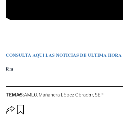
CONSULTA AQUÍ LAS NOTICIAS DE ÚLTIMA HORA
fdm
TEMAS:
AMLO
Mañanera López Obrador
SEP
O
G
p
u
c
a