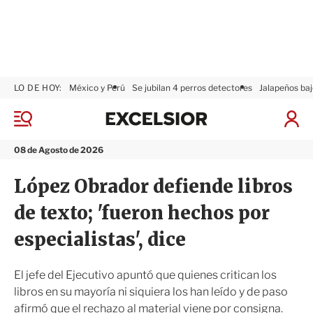
LO DE HOY:
México y Perú
Se jubilan 4 perros detectores
Jalapeños baj
E
x
M
I
c
e
n
n
e
i
08 de Agosto de 2026
ú
l
c
s
i
López Obrador defiende libros
i
a
o
r
de texto; 'fueron hechos por
r
S
e
especialistas', dice
s
i
ó
El jefe del Ejecutivo apuntó que quienes critican los
n
libros en su mayoría ni siquiera los han leído y de paso
afirmó que el rechazo al material viene por consigna.