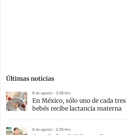
i
r
o
d
n
a
e
r
s
d
e
c
o
Últimas noticias
m
p
8 de agosto - 3:28 Hrs
a
En México, sólo uno de cada tres
r
bebés recibe lactancia materna
t
i
8 de agosto - 2:39 Hrs
r