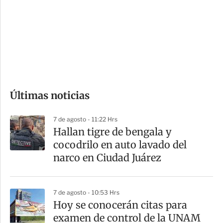
e
r
s
d
e
c
o
Últimas noticias
m
p
7 de agosto - 11:22 Hrs
a
Hallan tigre de bengala y
r
cocodrilo en auto lavado del
t
narco en Ciudad Juárez
i
r
7 de agosto - 10:53 Hrs
Hoy se conocerán citas para
examen de control de la UNAM