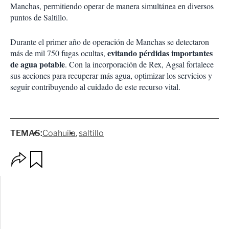
Manchas, permitiendo operar de manera simultánea en diversos
puntos de Saltillo.
Durante el primer año de operación de Manchas se detectaron
evitando pérdidas importantes
más de mil 750 fugas ocultas,
de agua potable
. Con la incorporación de Rex, Agsal fortalece
sus acciones para recuperar más agua, optimizar los servicios y
seguir contribuyendo al cuidado de este recurso vital.
TEMAS:
Coahuila
saltillo
O
G
p
u
c
a
i
r
o
d
n
a