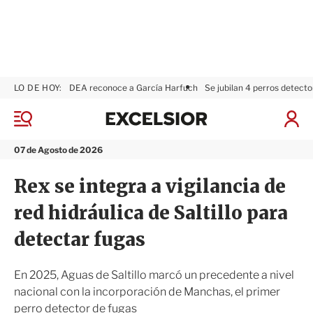
LO DE HOY:
DEA reconoce a García Harfuch
Se jubilan 4 perros detecto
E
x
M
I
c
e
n
n
e
i
07 de Agosto de 2026
ú
l
c
s
i
Rex se integra a vigilancia de
i
a
o
r
red hidráulica de Saltillo para
r
S
e
detectar fugas
s
i
ó
En 2025, Aguas de Saltillo marcó un precedente a nivel
n
nacional con la incorporación de Manchas, el primer
perro detector de fugas