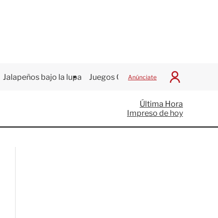
Jalapeños bajo la lupa
Juegos Centroamericanos
Anúnciate
I
n
i
Última Hora
c
Impreso de hoy
i
a
r
S
e
s
i
ó
n