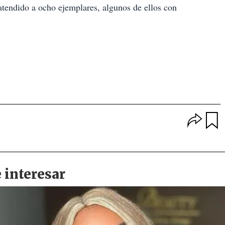
tendido a ocho ejemplares, algunos de ellos con
O
p
u
c
a
i
r
o
d
n
a
e
r
s