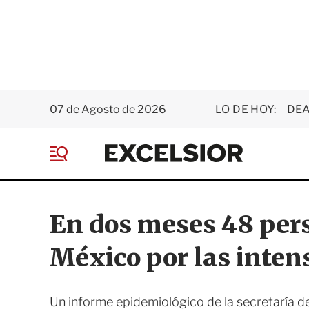
07 de Agosto de 2026
LO DE HOY:
DEA
E
x
M
c
e
e
n
l
ú
s
En dos meses 48 per
i
o
México por las intens
r
Un informe epidemiológico de la secretaría de