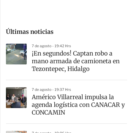
e
c
o
Últimas noticias
m
p
7 de agosto - 19:42 Hrs
a
¡En segundos! Captan robo a
r
mano armada de camioneta en
t
Tezontepec, Hidalgo
i
r
7 de agosto - 19:37 Hrs
Américo Villarreal impulsa la
agenda logística con CANACAR y
CONCAMIN