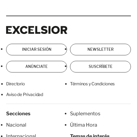
Excelsior
Excelsior
INICIAR SESIÓN
NEWSLETTER
ANÚNCIATE
SUSCRÍBETE
Directorio
Términos y Condiciones
Aviso de Privacidad
Secciones
Suplementos
Nacional
Última Hora
Internacional
Temas de interés