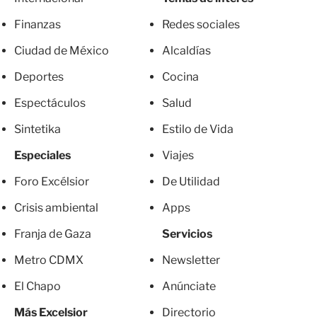
Finanzas
Redes sociales
Ciudad de México
Alcaldías
Deportes
Cocina
Espectáculos
Salud
Sintetika
Estilo de Vida
Especiales
Viajes
Foro Excélsior
De Utilidad
Crisis ambiental
Apps
Franja de Gaza
Servicios
Metro CDMX
Newsletter
El Chapo
Anúnciate
Más Excelsior
Directorio