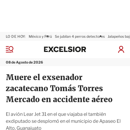
LO DE HOY:
México y Perú
Se jubilan 4 perros detectores
Jalapeños baj
E
x
M
I
c
e
n
n
e
i
08 de Agosto de 2026
ú
l
c
s
i
Muere el exsenador
i
a
o
r
zacatecano Tomás Torres
r
S
e
Mercado en accidente aéreo
s
i
ó
El avión Lear Jet 31 en el que viajaba el también
n
exdiputado se desplomó en el municipio de Apaseo El
Alto, Guanajuato