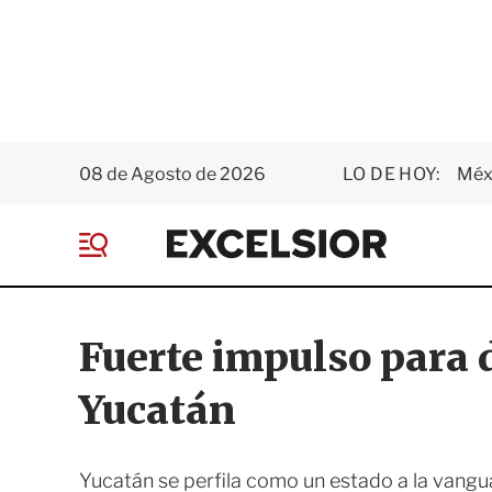
08 de Agosto de 2026
LO DE HOY:
Méxi
E
x
M
c
e
e
n
l
ú
s
Fuerte impulso para d
i
o
Yucatán
r
Yucatán se perfila como un estado a la vanguar