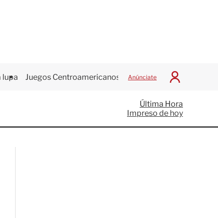
 lupa
Juegos Centroamericanos
Anúnciate
I
n
i
Última Hora
c
Impreso de hoy
i
a
r
S
e
s
i
ó
n