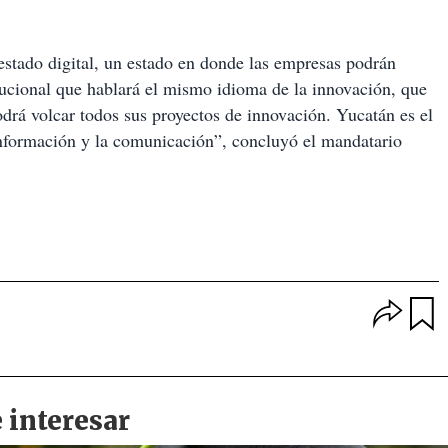
stado digital, un estado en donde las empresas podrán
titucional que hablará el mismo idioma de la innovación, que
drá volcar todos sus proyectos de innovación.
Yucatán es el
 información y la comunicación
”, concluyó el mandatario
O
p
u
c
a
i
r
o
d