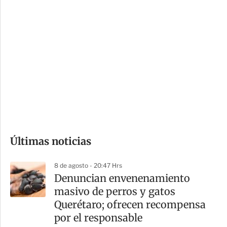
c
a
i
r
o
d
n
a
e
r
s
d
e
c
o
Últimas noticias
m
p
8 de agosto - 20:47 Hrs
a
Denuncian envenenamiento
r
masivo de perros y gatos
t
Querétaro; ofrecen recompensa
i
por el responsable