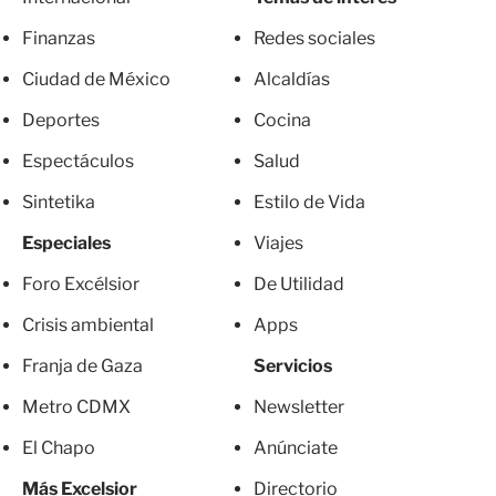
Finanzas
Redes sociales
Ciudad de México
Alcaldías
Deportes
Cocina
Espectáculos
Salud
Sintetika
Estilo de Vida
Especiales
Viajes
Foro Excélsior
De Utilidad
Crisis ambiental
Apps
Franja de Gaza
Servicios
Metro CDMX
Newsletter
El Chapo
Anúnciate
Más Excelsior
Directorio