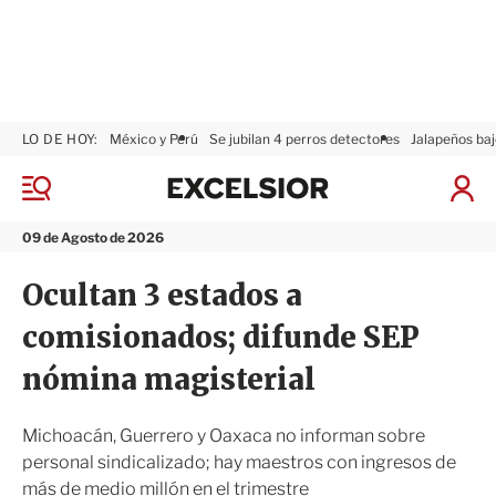
LO DE HOY:
México y Perú
Se jubilan 4 perros detectores
Jalapeños baj
E
x
M
I
c
e
n
n
e
i
09 de Agosto de 2026
ú
l
c
s
i
Ocultan 3 estados a
i
a
o
r
comisionados; difunde SEP
r
S
e
nómina magisterial
s
i
ó
Michoacán, Guerrero y Oaxaca no informan sobre
n
personal sindicalizado; hay maestros con ingresos de
más de medio millón en el trimestre