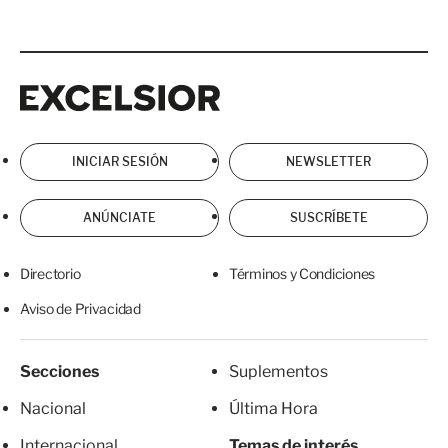
Excelsior
Excelsior
INICIAR SESIÓN
NEWSLETTER
ANÚNCIATE
SUSCRÍBETE
Directorio
Términos y Condiciones
Aviso de Privacidad
Secciones
Suplementos
Nacional
Última Hora
Internacional
Temas de interés