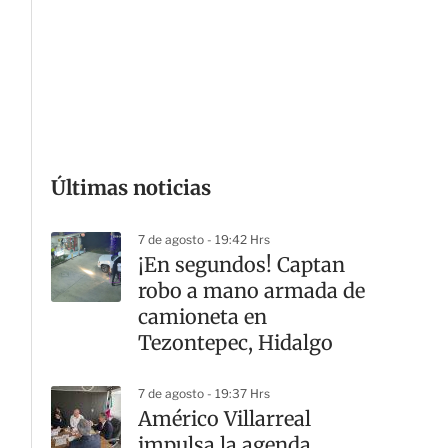
a
r
t
i
r
Últimas noticias
7 de agosto - 19:42 Hrs
¡En segundos! Captan
robo a mano armada de
camioneta en
Tezontepec, Hidalgo
7 de agosto - 19:37 Hrs
Américo Villarreal
impulsa la agenda