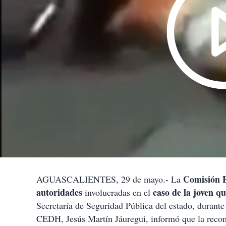
Comisión E
AGUASCALIENTES, 29 de mayo.- La
autoridades
caso de la joven q
involucradas en el
Secretaría de Seguridad Pública del estado, durante
CEDH, Jesús Martín Jáuregui, informó que la recome