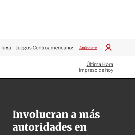
 lupa
Juegos Centroamericanos
Anúnciate
I
n
i
Última Hora
c
Impreso de hoy
i
a
r
S
e
s
i
Involucran a más
ó
n
autoridades en