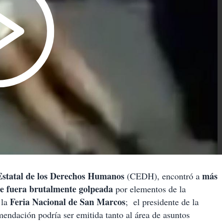
statal de los Derechos Humanos
más
(CEDH), encontró a
ue fuera brutalmente golpeada
por elementos de la
Feria Nacional de San Marcos
 la
; el presidente de la
ndación podría ser emitida tanto al área de asuntos