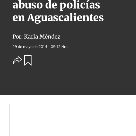
abuso de policías
en Aguascalientes
Por:
Karla Méndez
29 de mayo de 2014 - 09:12 Hrs
O
G
u
p
a
c
r
i
d
o
a
n
r
e
s
d
e
c
o
m
p