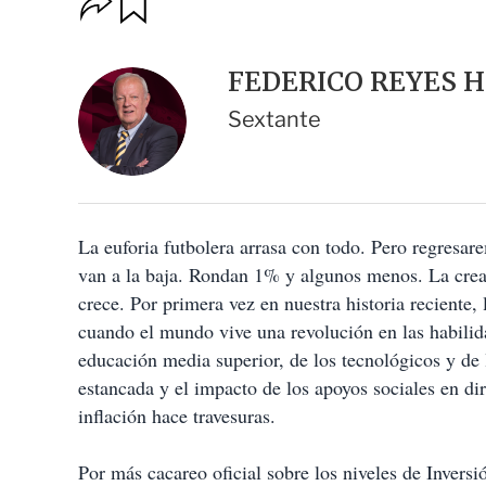
u
p
a
c
r
i
d
FEDERICO REYES 
o
a
n
r
Sextante
e
s
d
e
c
o
La euforia futbolera arrasa con todo. Pero regresare
m
p
van a la baja. Rondan 1% y algunos menos. La crea
a
crece. Por primera vez en nuestra historia reciente, 
r
t
cuando el mundo vive una revolución en las habilid
i
educación media superior, de los tecnológicos y de 
r
estancada y el impacto de los apoyos sociales en di
inflación hace travesuras.
Por más cacareo oficial sobre los niveles de Inversi