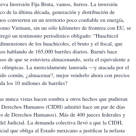
eva Inversión Fija Bruta, vamos, fierros. La inversión
ico de la última década, generación y distribución de
nos convierten en un territorio poco confiable en energía,
 como Vietnam, sin un sólo kilómetro de frontera con EU, se
regó un testimonio periodístico obligado: “Huachicol
dimensiones de los huachicoles, el bruto y el fiscal, que
mos hablando de 165,000 barriles diarios. Barnés hace
so de que se estuviera almacenando, sería el equivalente a
s olímpicas. La merecidamente laureada —y atacada por el
ido común, ¿almacenar?, mejor venderlo ahora con precios
da los 10 millones de barriles?
las nunca vistas hacen sombra a otros hechos que pudieran
e Derechos Humanos (CIDH) admitió hace un par de días
es de Derechos Humanos). Más de 400 jueces federales y
del Judicial. La demanda colectiva llevó a que la CIDH,
al que obliga al Estado mexicano a justificar la nefasta