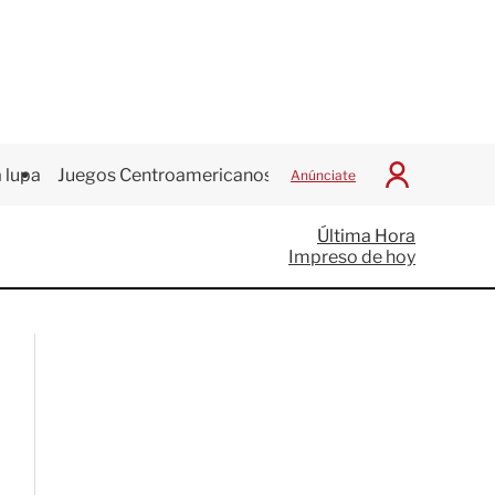
 lupa
Juegos Centroamericanos
Anúnciate
I
n
i
Última Hora
c
Impreso de hoy
i
a
r
S
e
s
i
ó
n