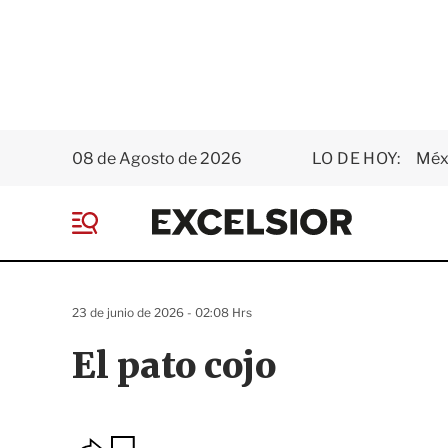
08 de Agosto de 2026
LO DE HOY:
Méxi
E
x
M
c
e
e
n
l
ú
s
23 de junio de 2026 - 02:08 Hrs
i
o
El pato cojo
r
O
G