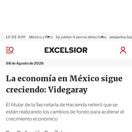
LO DE HOY:
México y Perú
Se jubilan 4 perros detectores
Jalapeños baj
E
x
M
I
c
e
n
n
e
i
08 de Agosto de 2026
ú
l
c
s
i
La economía en México sigue
i
a
o
r
creciendo: Videgaray
r
S
e
s
El titular de la Secretaría de Hacienda reiteró que se
i
están realizando los cambios de fondo para acelerar el
ó
crecimiento económico
n