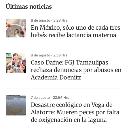
Últimas noticias
m
p
8 de agosto - 3:28 Hrs
a
En México, sólo uno de cada tres
r
bebés recibe lactancia materna
t
i
8 de agosto - 2:39 Hrs
r
Caso Dafne: FGJ Tamaulipas
rechaza denuncias por abusos en
Academia Doenitz
7 de agosto - 22:54 Hrs
Desastre ecológico en Vega de
Alatorre: Mueren peces por falta
de oxigenación en la laguna