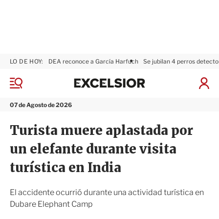
LO DE HOY:
DEA reconoce a García Harfuch
Se jubilan 4 perros detecto
E
x
M
I
c
e
n
n
e
i
07 de Agosto de 2026
ú
l
c
s
i
Turista muere aplastada por
i
a
o
r
un elefante durante visita
r
S
e
turística en India
s
i
ó
El accidente ocurrió durante una actividad turística en
n
Dubare Elephant Camp