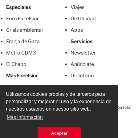
Especiales
Viajes
Foro Excélsior
De Utilidad
Crisis ambiental
Apps
Franja de Gaza
Servicios
Metro CDMX
Newsletter
El Chapo
Anúnciate
Más Excelsior
Directorio
Mujeres
Suscripciones
Utilizamos cookies propias y de terceros para
personalizar y mejorar el uso y la experiencia de
© 2026 Todos los derechos reservados. Prohibida la reproducción total
nuestros usuarios en nuestro sitio web.
o parcial, incluyendo cualquier medio electrónico*
Más información
Aceptar