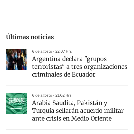
d
e
c
o
Últimas noticias
m
p
6 de agosto - 22:07 Hrs
a
Argentina declara "grupos
r
terroristas" a tres organizaciones
t
criminales de Ecuador
i
r
6 de agosto - 21:02 Hrs
Arabia Saudita, Pakistán y
Turquía sellarán acuerdo militar
ante crisis en Medio Oriente