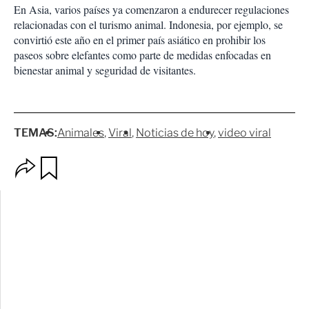
En Asia, varios países ya comenzaron a endurecer regulaciones
relacionadas con el turismo animal. Indonesia, por ejemplo, se
convirtió este año en el primer país asiático en prohibir los
paseos sobre elefantes como parte de medidas enfocadas en
bienestar animal y seguridad de visitantes.
TEMAS:
Animales
Viral
Noticias de hoy
video viral
O
G
p
u
c
a
i
r
o
d
n
a
e
r
s