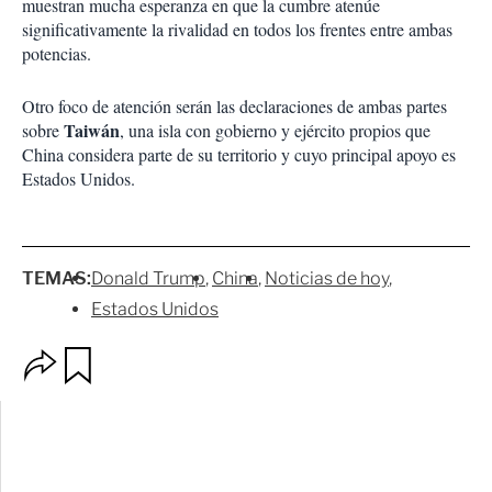
muestran mucha esperanza en que la cumbre atenúe
significativamente la rivalidad en todos los frentes entre ambas
potencias.
Otro foco de atención serán las declaraciones de ambas partes
Taiwán
sobre
, una isla con gobierno y ejército propios que
China considera parte de su territorio y cuyo principal apoyo es
Estados Unidos.
TEMAS:
Donald Trump
China
Noticias de hoy
Estados Unidos
O
G
p
u
c
a
i
r
o
d