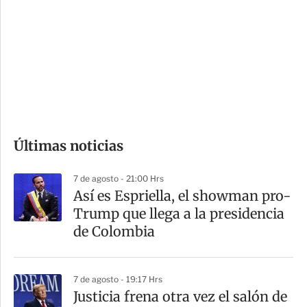
n
a
e
r
s
d
e
c
o
Últimas noticias
m
p
7 de agosto - 21:00 Hrs
a
Así es Espriella, el showman pro-
r
Trump que llega a la presidencia
t
de Colombia
i
r
7 de agosto - 19:17 Hrs
Justicia frena otra vez el salón de