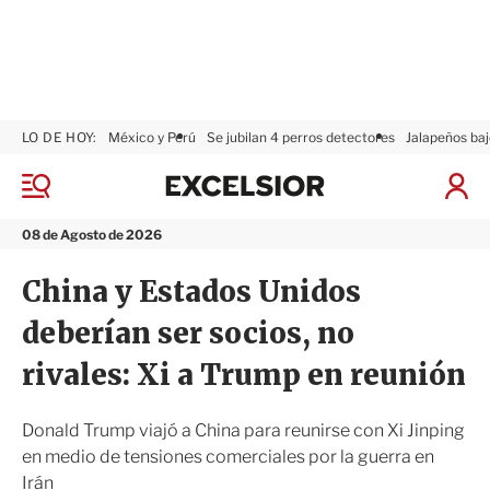
LO DE HOY:
México y Perú
Se jubilan 4 perros detectores
Jalapeños baj
E
x
M
I
c
e
n
n
e
i
08 de Agosto de 2026
ú
l
c
s
i
China y Estados Unidos
i
a
o
r
deberían ser socios, no
r
S
e
rivales: Xi a Trump en reunión
s
i
ó
Donald Trump viajó a China para reunirse con Xi Jinping
n
en medio de tensiones comerciales por la guerra en
Irán