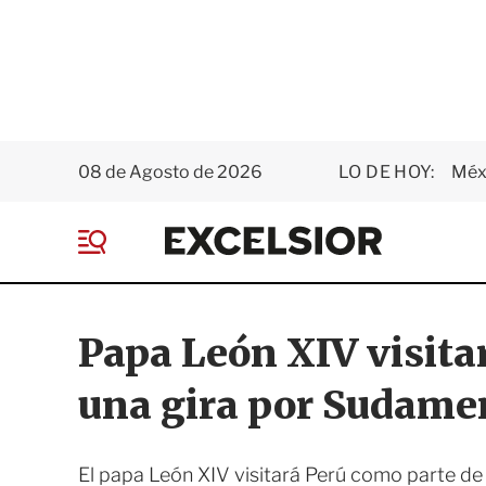
08 de Agosto de 2026
LO DE HOY:
Méxi
E
x
M
c
e
e
n
l
ú
s
Papa León XIV visitar
i
o
una gira por Sudame
r
El papa León XIV visitará Perú como parte de