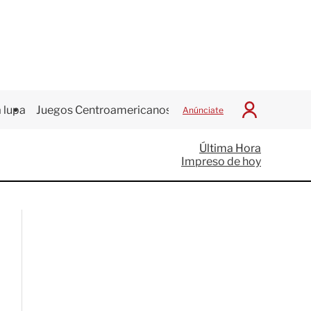
 lupa
Juegos Centroamericanos
Anúnciate
I
n
i
Última Hora
c
Impreso de hoy
i
a
r
S
e
s
i
ó
n