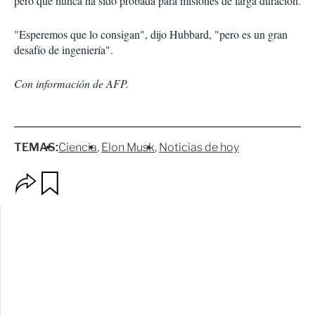
pero que nunca ha sido probada para misiones de larga duración.
"Esperemos que lo consigan", dijo Hubbard, "pero es un gran
desafío de ingeniería".
Con información de AFP.
TEMAS:
Ciencia
Elon Musk
Noticias de hoy
O
G
p
u
c
a
i
r
o
d
n
a
e
r