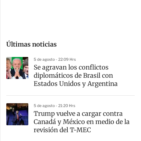
s
d
e
c
o
Últimas noticias
m
p
5 de agosto - 22:09 Hrs
a
Se agravan los conflictos
r
diplomáticos de Brasil con
t
Estados Unidos y Argentina
i
r
5 de agosto - 21:20 Hrs
Trump vuelve a cargar contra
Canadá y México en medio de la
revisión del T-MEC