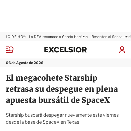
LO DE HOY:
La DEA reconoce a García Harfuch
¡Rescaten al Schnauzer!
E
x
M
I
c
e
n
n
e
i
06 de Agosto de 2026
ú
l
c
s
i
El megacohete Starship
i
a
o
r
retrasa su despegue en plena
r
S
e
apuesta bursátil de SpaceX
s
i
ó
Starship buscará despegar nuevamente este viernes
n
desde la base de SpaceX en Texas