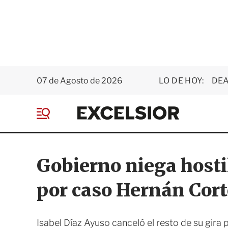
07 de Agosto de 2026
LO DE HOY:
DEA
E
x
M
c
e
e
n
l
ú
s
Gobierno niega hosti
i
o
por caso Hernán Cort
r
Isabel Díaz Ayuso canceló el resto de su gira