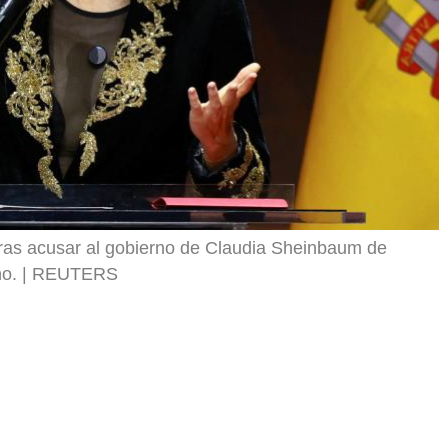
tras acusar al gobierno de Claudia Sheinbaum de
no.
REUTERS