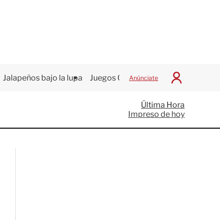
Jalapeños bajo la lupa
Juegos Centroamericanos
Anúnciate
I
n
i
Última Hora
c
Impreso de hoy
i
a
r
S
e
s
i
ó
n