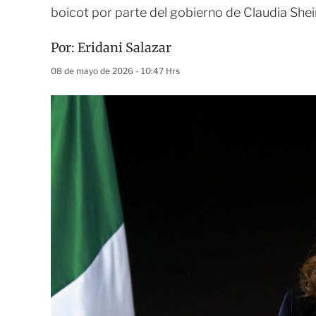
boicot por parte del gobierno de Claudia Sh
Por:
Eridani Salazar
08 de mayo de 2026 - 10:47 Hrs