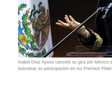
Isabel Díaz Ayuso canceló su gira por México 
boicotear su participación en los Premios Plati