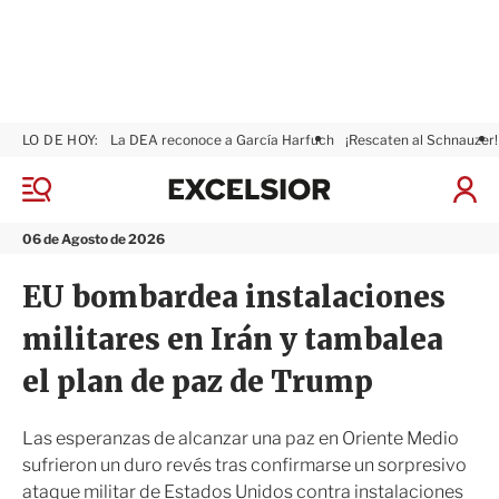
LO DE HOY:
La DEA reconoce a García Harfuch
¡Rescaten al Schnauzer!
E
x
M
I
c
e
n
n
e
i
06 de Agosto de 2026
ú
l
c
s
i
EU bombardea instalaciones
i
a
o
r
militares en Irán y tambalea
r
S
e
el plan de paz de Trump
s
i
ó
Las esperanzas de alcanzar una paz en Oriente Medio
n
sufrieron un duro revés tras confirmarse un sorpresivo
ataque militar de Estados Unidos contra instalaciones