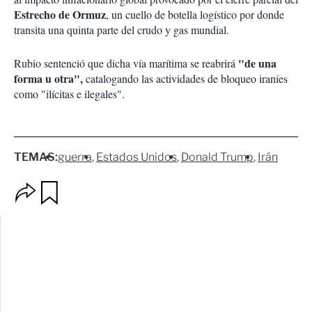
Estrecho de Ormuz
, un cuello de botella logístico por donde
transita una quinta parte del crudo y gas mundial.
"de una
Rubio sentenció que dicha vía marítima se reabrirá
forma u otra",
catalogando las actividades de bloqueo iraníes
como "ilícitas e ilegales".
TEMAS:
guerra
Estados Unidos
Donald Trump
Irán
O
G
p
u
c
a
i
r
o
d
n
a
e
r