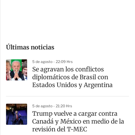
s
d
e
c
o
Últimas noticias
m
p
5 de agosto - 22:09 Hrs
a
Se agravan los conflictos
r
diplomáticos de Brasil con
t
Estados Unidos y Argentina
i
r
5 de agosto - 21:20 Hrs
Trump vuelve a cargar contra
Canadá y México en medio de la
revisión del T-MEC