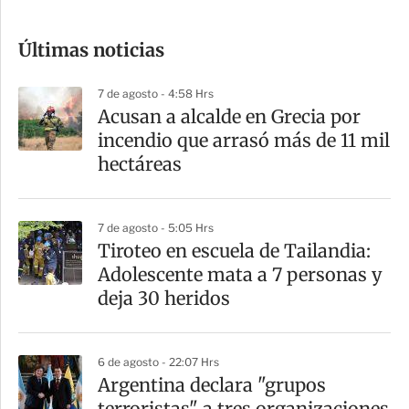
c
o
Últimas noticias
m
p
7 de agosto - 4:58 Hrs
a
Acusan a alcalde en Grecia por
r
incendio que arrasó más de 11 mil
t
hectáreas
i
r
7 de agosto - 5:05 Hrs
Tiroteo en escuela de Tailandia:
Adolescente mata a 7 personas y
deja 30 heridos
6 de agosto - 22:07 Hrs
Argentina declara "grupos
terroristas" a tres organizaciones