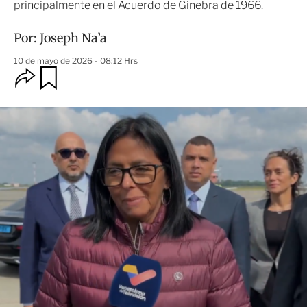
principalmente en el Acuerdo de Ginebra de 1966.
Por:
Joseph Na’a
10 de mayo de 2026 - 08:12 Hrs
O
G
u
p
a
c
r
i
d
o
a
n
r
e
s
d
e
c
o
m
p
a
r
t
i
r