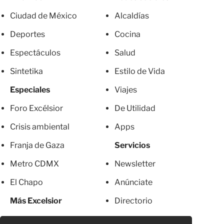
Ciudad de México
Alcaldías
Deportes
Cocina
Espectáculos
Salud
Sintetika
Estilo de Vida
Especiales
Viajes
Foro Excélsior
De Utilidad
Crisis ambiental
Apps
Franja de Gaza
Servicios
Metro CDMX
Newsletter
El Chapo
Anúnciate
Más Excelsior
Directorio
Mujeres
Suscripciones