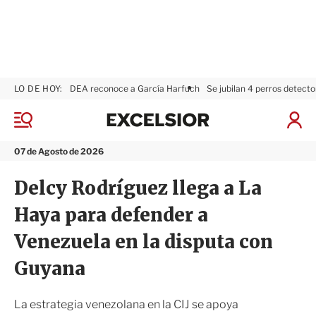
LO DE HOY:
DEA reconoce a García Harfuch
Se jubilan 4 perros detecto
E
x
M
I
c
e
n
n
e
i
07 de Agosto de 2026
ú
l
c
s
i
Delcy Rodríguez llega a La
i
a
o
r
Haya para defender a
r
S
e
Venezuela en la disputa con
s
i
Guyana
ó
n
La estrategia venezolana en la CIJ se apoya