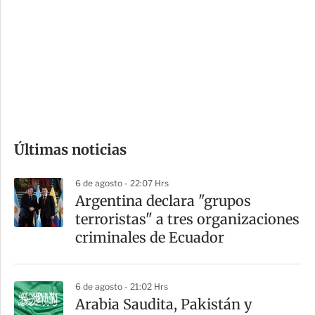
n
a
e
r
s
d
e
c
o
Últimas noticias
m
p
6 de agosto - 22:07 Hrs
a
Argentina declara "grupos
r
terroristas" a tres organizaciones
t
criminales de Ecuador
i
r
6 de agosto - 21:02 Hrs
Arabia Saudita, Pakistán y