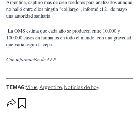
Argentina, capturó más de cien roedores para analizarlos aunque
no halló entre ellos ningún "colilargo", informó el 21 de mayo
una autoridad sanitaria.
La OMS estima que cada año se producen entre 10.000 y
100.000 casos en humanos en todo el mundo, con una gravedad
que varía según la cepa.
Con información de AFP.
TEMAS:
Virus
Argentina
Noticias de hoy
O
G
p
u
c
a
i
r
o
d