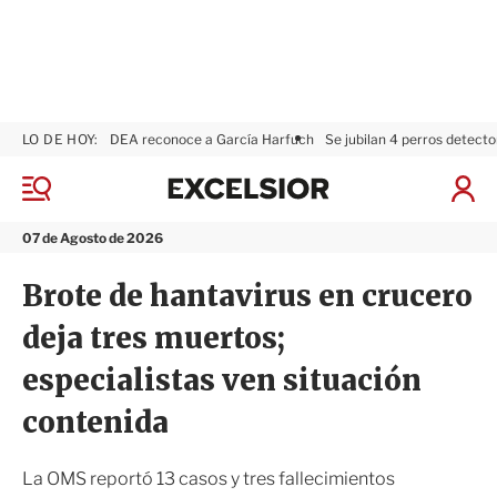
LO DE HOY:
DEA reconoce a García Harfuch
Se jubilan 4 perros detecto
E
x
M
I
c
e
n
n
e
i
07 de Agosto de 2026
ú
l
c
s
i
Brote de hantavirus en crucero
i
a
o
r
deja tres muertos;
r
S
e
especialistas ven situación
s
i
contenida
ó
n
La OMS reportó 13 casos y tres fallecimientos