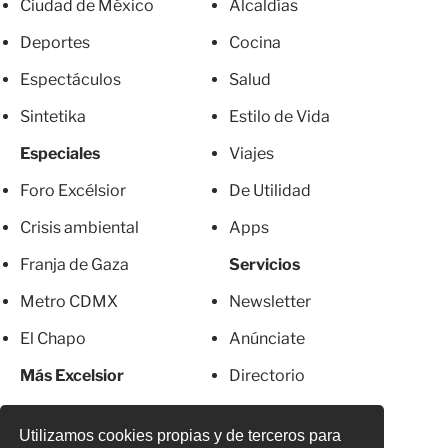
Ciudad de México
Alcaldías
Deportes
Cocina
Espectáculos
Salud
Sintetika
Estilo de Vida
Especiales
Viajes
Foro Excélsior
De Utilidad
Crisis ambiental
Apps
Franja de Gaza
Servicios
Metro CDMX
Newsletter
El Chapo
Anúnciate
Más Excelsior
Directorio
Mujeres
Suscripciones
Utilizamos cookies propias y de terceros para