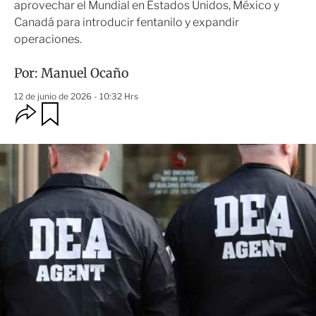
aprovechar el Mundial en Estados Unidos, México y
Canadá para introducir fentanilo y expandir
operaciones.
Por:
Manuel Ocaño
12 de junio de 2026 - 10:32 Hrs
O
G
u
p
a
c
r
i
d
o
a
n
r
e
s
d
e
c
o
m
p
a
r