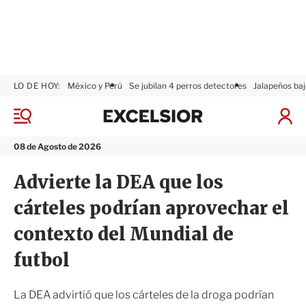
LO DE HOY:
México y Perú
Se jubilan 4 perros detectores
Jalapeños baj
E
x
M
I
c
e
n
n
e
i
08 de Agosto de 2026
ú
l
c
s
i
Advierte la DEA que los
i
a
o
r
cárteles podrían aprovechar el
r
S
e
contexto del Mundial de
s
i
futbol
ó
n
La DEA advirtió que los cárteles de la droga podrían