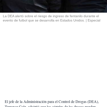
t
i
r
La DEA alertó sobre el riesgo de ingreso de fentanilo durante el
evento de futbol que se desarrolla en Estados Unidos.
Especial
El jefe de la Administración para el Control de Drogas (DEA),
Terrance Cole, advirtió que los cárteles de las drogas pueden