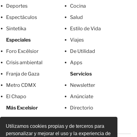
Deportes
Cocina
Espectáculos
Salud
Sintetika
Estilo de Vida
Especiales
Viajes
Foro Excélsior
De Utilidad
Crisis ambiental
Apps
Franja de Gaza
Servicios
Metro CDMX
Newsletter
El Chapo
Anúnciate
Más Excelsior
Directorio
Mujeres
Suscripciones
Utilizamos cookies propias y de terceros para
personalizar y mejorar el uso y la experiencia de