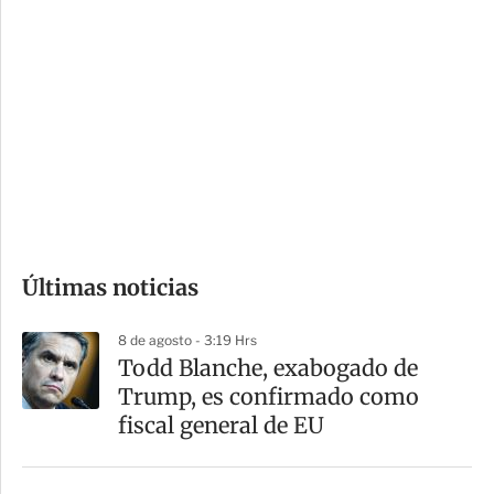
i
r
o
d
n
a
e
r
s
d
e
c
o
Últimas noticias
m
p
8 de agosto - 3:19 Hrs
a
Todd Blanche, exabogado de
r
Trump, es confirmado como
t
fiscal general de EU
i
r