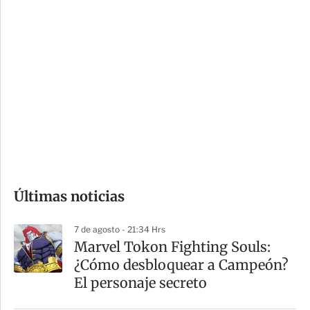
c
a
i
r
o
d
n
a
e
r
s
d
e
c
o
Últimas noticias
m
p
7 de agosto - 21:34 Hrs
a
Marvel Tokon Fighting Souls:
r
¿Cómo desbloquear a Campeón?
t
El personaje secreto
i