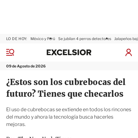
LO DE HOY:
México y Perú
Se jubilan 4 perros detectores
Jalapeños baj
E
x
M
I
c
e
n
n
e
i
09 de Agosto de 2026
ú
l
c
s
i
¿Estos son los cubrebocas del
i
a
o
r
futuro? Tienes que checarlos
r
S
e
s
El uso de cubrebocas se extiende en todos los rincones
i
del mundo y ahora la tecnología busca hacerles
ó
mejoras.
n