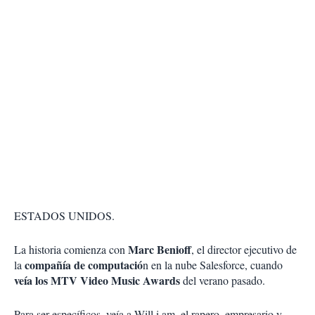
ESTADOS UNIDOS.
Marc Benioff
La historia comienza con
, el director ejecutivo de
compañía de computació
la
n en la nube Salesforce, cuando
veía los MTV Video Music Awards
del verano pasado.
Para ser específicos, veía a Will.i.am, el rapero, empresario y