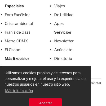
Especiales
Viajes
Foro Excélsior
De Utilidad
Crisis ambiental
Apps
Franja de Gaza
Servicios
Metro CDMX
Newsletter
El Chapo
Anúnciate
Más Excelsior
Directorio
Mujeres
Suscripciones
Utilizamos cookies propias y de terceros para
personalizar y mejorar el uso y la experiencia de
© 2026 Todos los derechos reservados. Prohibida la reproducción total
nuestros usuarios en nuestro sitio web.
o parcial, incluyendo cualquier medio electrónico*
Más información
Aceptar