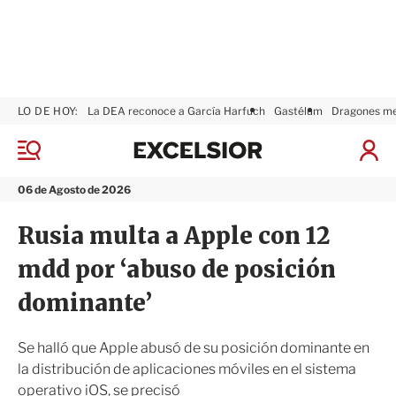
LO DE HOY:
La DEA reconoce a García Harfuch
Gastélum
Dragones m
E
x
M
I
c
e
n
n
e
i
06 de Agosto de 2026
ú
l
c
s
i
Rusia multa a Apple con 12
i
a
o
r
mdd por ‘abuso de posición
r
S
e
dominante’
s
i
ó
Se halló que Apple abusó de su posición dominante en
n
la distribución de aplicaciones móviles en el sistema
operativo iOS, se precisó