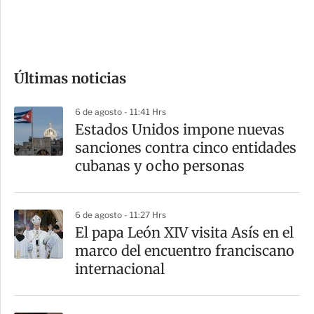
d
e
c
o
Últimas noticias
m
p
6 de agosto - 11:41 Hrs
a
Estados Unidos impone nuevas
r
sanciones contra cinco entidades
t
cubanas y ocho personas
i
r
6 de agosto - 11:27 Hrs
El papa León XIV visita Asís en el
marco del encuentro franciscano
internacional